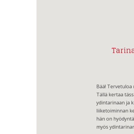
Tarina
Bää! Tervetuloa m
Tällä kertaa täs
ydintarinaan ja 
liiketoiminnan k
hän on hyödyntän
myös ydintarinan