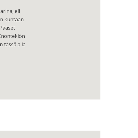
rina, eli
ön kuntaan.
 Pääset
 Enontekiön
 tässä alla.