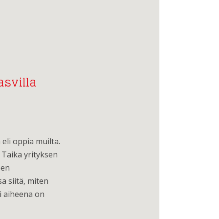
asvilla
eli oppia muilta.
 Taika yrityksen
sen
a siitä, miten
i aiheena on