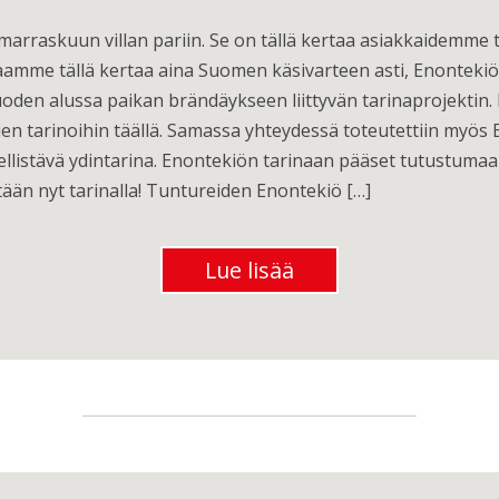
marraskuun villan pariin. Se on tällä kertaa asiakkaidemme ta
kaamme tällä kertaa aina Suomen käsivarteen asti, Enonteki
oden alussa paikan brändäykseen liittyvän tarinaprojektin.
en tarinoihin täällä. Samassa yhteydessä toteutettiin myös
listävä ydintarina. Enontekiön tarinaan pääset tutustumaan
ään nyt tarinalla! Tuntureiden Enontekiö […]
Lue lisää