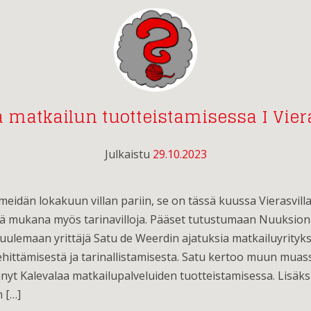
 matkailun tuotteistamisessa I Vier
Julkaistu
29.10.2023
eidän lokakuun villan pariin, se on tässä kuussa Vierasvilla 
sä mukana myös tarinavilloja. Pääset tutustumaan Nuuksion
kuulemaan yrittäjä Satu de Weerdin ajatuksia matkailuyrityk
ehittämisestä ja tarinallistamisesta. Satu kertoo muun muass
yt Kalevalaa matkailupalveluiden tuotteistamisessa. Lisäks
 […]