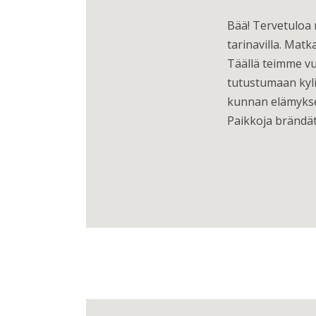
Bää! Tervetuloa 
tarinavilla. Mat
Täällä teimme vu
tutustumaan kyli
kunnan elämyksel
Paikkoja brändät