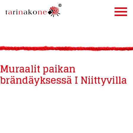
ETUSIVU
PALVELUT
TARINALLISTAMINEN
Muraalit paikan
TARINAKONE
brändäyksessä I Niittyvilla
ASIAKKAAT
BLOGI
YHTEYSTIEDOT
IN ENGLISH