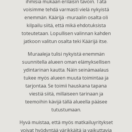
ihmisiä mukaan erilaisin tavoin. Tätä
voisimme tehdä varmasti vielä nykyistä
enemmän. Käärijä -muraalin osalta oli
kilpailu siitä, että mikä ehdotuksista
toteutetaan. Lopullisen valinnan kahden
jatkoon valitun osalta teki Käärijä itse.
Muraaleja tulisi nykyistä enemmän
suunnitella alueen oman elämyksellisen
ydintarinan kautta. Näin seinämaalaus
tukee myös alueen muuta toimintaa ja
tarjontaa. Se toimii hauskana tapana
viestiä siitä, millaiseen tarinaan ja
teemoihin kävijä tällä alueella pääsee
tutustumaan.
Hyvä muistaa, että myös matkailuyritykset
voivat hyödyntää värikkäitä ja vaikuttavia