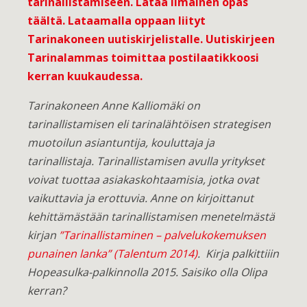
tarinallistamiseen.
Lataa ilmainen opas
täältä
. Lataamalla oppaan liityt
Tarinakoneen uutiskirjelistalle. Uutiskirjeen
Tarinalammas toimittaa postilaatikkoosi
kerran kuukaudessa.
Tarinakoneen Anne Kalliomäki on
tarinallistamisen eli tarinalähtöisen strategisen
muotoilun asiantuntija, kouluttaja ja
tarinallistaja. Tarinallistamisen avulla yritykset
voivat tuottaa asiakaskohtaamisia, jotka ovat
vaikuttavia ja erottuvia. Anne on kirjoittanut
kehittämästään tarinallistamisen menetelmästä
kirjan
”Tarinallistaminen – palvelukokemuksen
punainen lanka” (Talentum 2014)
. Kirja palkittiiin
Hopeasulka-palkinnolla 2015. Saisiko olla Olipa
kerran?