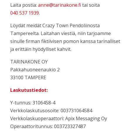
Laita postia:
anne@tarinakone.fi
tai soita
040 537 1939
.
Löydät meidät Crazy Town Pendoliinosta
Tampereelta. Laitahan viestiä, niin tarjoamme
sinulle firman fiktiivisen pomon kanssa tarinalliset
ja erittäin hyödylliset kahvit.
TARINAKONE OY
Pakkahuoneenaukio 2
33100 TAMPERE
Laskutustiedot:
Y-tunnus: 3106458-4
Verkkolaskutusosoite: 003731064584
Verkkolaskuoperaattori: Apix Messaging Oy
Operaattoritunnus: 003723327487