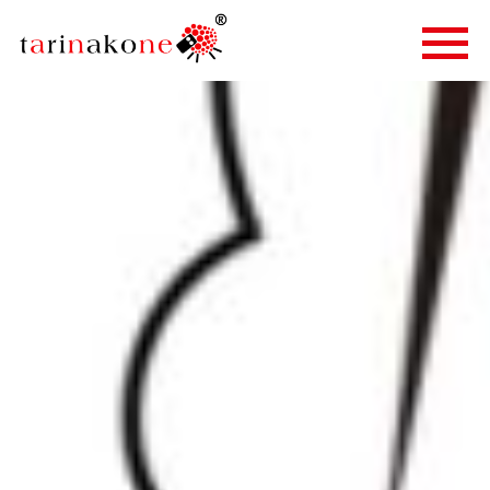
ETUSIVU
PALVELUT
TARINALLISTAMINEN
TARINAKONE
ASIAKKAAT
BLOGI
YHTEYSTIEDOT
IN ENGLISH