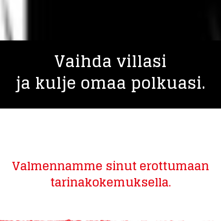
Vaihda villasi
ja kulje omaa polkuasi.
Valmennamme sinut erottumaan
tarinakokemuksella.