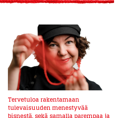
Tervetuloa rakentamaan
tulevaisuuden menestyvää
bisnestä, sekä samalla parempaa ja