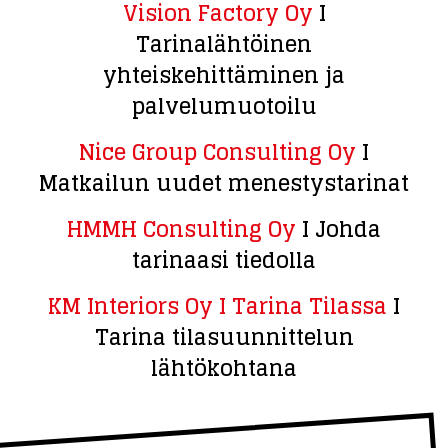
Vision Factory Oy
I
Tarinalähtöinen
yhteiskehittäminen ja
palvelumuotoilu
Nice Group Consulting Oy
I
Matkailun uudet menestystarinat
HMMH Consulting Oy
I Johda
tarinaasi tiedolla
KM Interiors Oy I Tarina Tilassa
I
Tarina tilasuunnittelun
lähtökohtana