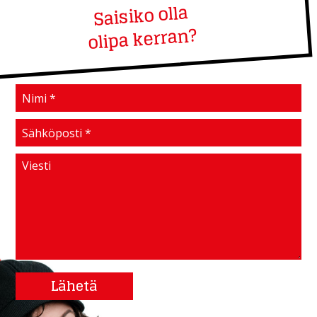
Saisiko olla
olipa kerran?
Lähetä