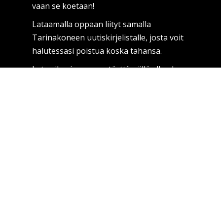
vaan se koetaan!
Lataamalla oppaan liityt samalla
Tarinakoneen uutiskirjelistalle, josta voit
halutessasi poistua koska tahansa.
Lataa ilmainen opas täyttämällä alla oleva
lomake. Osoitetietoja ei
luovuteta ulkopuolisille tahoille.
Lähetä
Tarinakone somessa