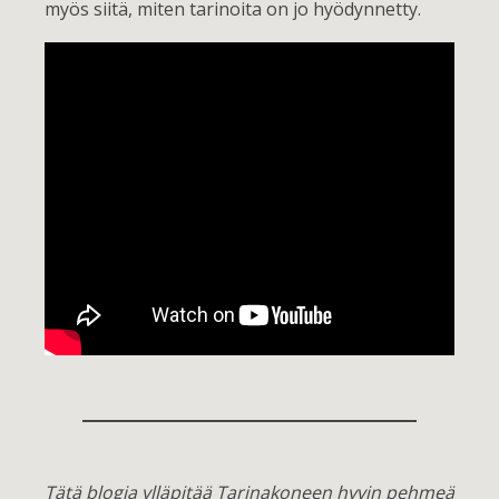
myös siitä, miten tarinoita on jo hyödynnetty.
Tätä blogia ylläpitää Tarinakoneen hyvin pehmeä