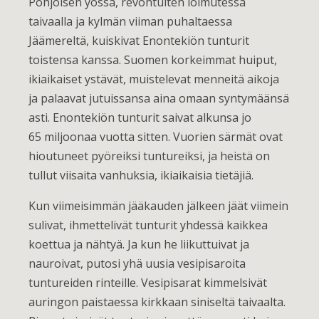
Pohjoisen yössä, revontulten loimutessa
taivaalla ja kylmän viiman puhaltaessa
Jäämereltä, kuiskivat Enontekiön tunturit
toistensa kanssa. Suomen korkeimmat huiput,
ikiaikaiset ystävät, muistelevat menneitä aikoja
ja palaavat jutuissansa aina omaan syntymäänsä
asti. Enontekiön tunturit saivat alkunsa jo
65 miljoonaa vuotta sitten. Vuorien särmät ovat
hioutuneet pyöreiksi tuntureiksi, ja heistä on
tullut viisaita vanhuksia, ikiaikaisia tietäjiä.
Kun viimeisimmän jääkauden jälkeen jäät viimein
sulivat, ihmettelivät tunturit yhdessä kaikkea
koettua ja nähtyä. Ja kun he liikuttuivat ja
nauroivat, putosi yhä uusia vesipisaroita
tuntureiden rinteille. Vesipisarat kimmelsivät
auringon paistaessa kirkkaan siniseltä taivaalta.