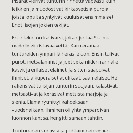
Pisarat vierivät tunturin rinnettä vapaasti kuin
leikkien ja muodostivat kirkasvetisiä puroja,
joista lopulta syntyivät kuuluisat ensimmäiset
Enot, isojen jokien tekijät.
Enontekiö on käsivarsi, joka ojentaa Suomi-
neidolle virkistävää vettä. Karu erämaa
tuntureiden ympärillä heräsi eloon. Ensin tulivat
purot, metsälammet ja joet sekä niiden rannalle
kasvit ja erilaiset eläimet. Ja sitten saapuivat
ihmiset, alkuperäiset asukkaat, saamelaiset. He
rakensivat tulisijan tunturin suojaan, kalastivat,
metsästivät ja keräsivät metsistä marjoja ja
sieniä. Elämä rytmittyi kahdeksaan
vuodenaikaan. Ihminen oli yhtä ympäröivän
luonnon kanssa, hengitti samaan tahtiin.
Tuntureiden suojissa ja puhtaimpien vesien