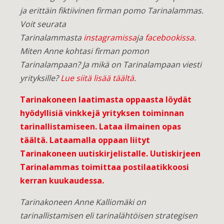
ja erittäin fiktiivinen firman pomo Tarinalammas.
Voit seurata
Tarinalammasta
instagramissa
ja
facebookissa
.
Miten Anne kohtasi firman pomon
Tarinalampaan? Ja mikä on Tarinalampaan viesti
yrityksille?
Lue siitä lisää täältä
.
Tarinakoneen laatimasta oppaasta löydät
hyödyllisiä vinkkejä yrityksen toiminnan
tarinallistamiseen.
Lataa ilmainen opas
täältä
. Lataamalla oppaan liityt
Tarinakoneen uutiskirjelistalle. Uutiskirjeen
Tarinalammas toimittaa postilaatikkoosi
kerran kuukaudessa.
Tarinakoneen Anne Kalliomäki on
tarinallistamisen eli tarinalähtöisen strategisen