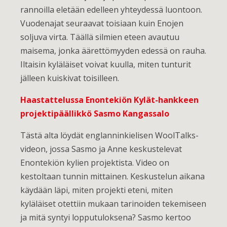
rannoilla eletään edelleen yhteydessä luontoon.
Vuodenajat seuraavat toisiaan kuin Enojen
soljuva virta. Täällä silmien eteen avautuu
maisema, jonka äärettömyyden edessä on rauha.
Iltaisin kyläläiset voivat kuulla, miten tunturit
jälleen kuiskivat toisilleen.
Haastattelussa Enontekiön Kylät-hankkeen
projektipäällikkö Sasmo Kangassalo
Tästä alta löydät englanninkielisen WoolTalks-
videon, jossa Sasmo ja Anne keskustelevat
Enontekiön kylien projektista. Video on
kestoltaan tunnin mittainen. Keskustelun aikana
käydään läpi, miten projekti eteni, miten
kyläläiset otettiin mukaan tarinoiden tekemiseen
ja mitä syntyi lopputuloksena? Sasmo kertoo