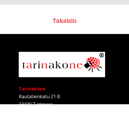
Takaisin
Tarinakone
Rautatienkatu 21 B
33100 Tampere
Anne Kalliomäki
Tarinallistaja