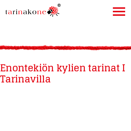
ETUSIVU
PALVELUT
TARINALLISTAMINEN
Enontekiön kylien tarinat I
TARINAKONE
Tarinavilla
ASIAKKAAT
BLOGI
YHTEYSTIEDOT
IN ENGLISH