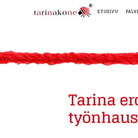
ETUSIVU
PALV
Tarina er
työnhauss