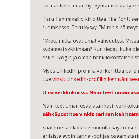
tarinankerronnan hyödyntämisestä työn
Taru Tammikallio kirjoittaa Tiia Konttise
tuomisessa. Taru kysyy: ”Miten sinä myyt i
”Mieti, mitkä ovat omat vahvuutesi. Missä a
sydämesi sykkimään? Kun tiedät, kuka ol
esille. Blogin ja oman henkilökohtaisen s
Myös LinkedIn profiilia voi kehittää parem
Lue
vinkit LinkedIn-profiilin kehittämisee
Uusi verkkokurssi: Näin teet oman osa
Näin teet oman osaajatarinasi -verkkoku
sähköpostitse vinkit tarinan kehittä
Saat kurssin kaikki 7 modulia käyttöösi he
erilaista avoin tarina -pohjaa osaamistar