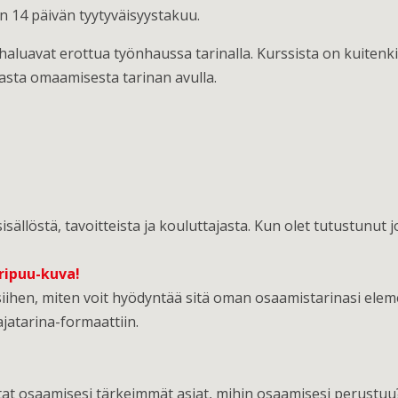
on 14 päivän tyytyväisyystakuu.
haluavat erottua työnhaussa tarinalla. Kurssista on kuitenki
masta omaamisesta tarinan avulla.
sällöstä, tavoitteista ja kouluttajasta. Kun olet tutustunut
oripuu-kuva!
ihen, miten voit hyödyntää sitä oman osaamistarinasi eleme
ajatarina-formaattiin.
tat osaamisesi tärkeimmät asiat, mihin osaamisesi perustu