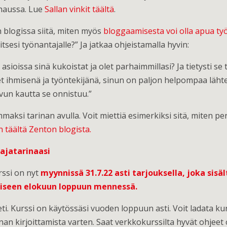
haussa. Lue
Sallan vinkit täältä
.
n blogissa siitä, miten myös
bloggaamisesta voi olla apua t
tsesi työnantajalle?” Ja jatkaa ohjeistamalla hyvin:
sioissa sinä kukoistat ja olet parhaimmillasi? Ja tietysti se 
et ihmisenä ja työntekijänä, sinun on paljon helpompaa läh
ivun kautta se onnistuu.”
maksi tarinan avulla. Voit miettiä esimerkiksi sitä, miten pe
n täältä Zenton blogista.
ajatarinaasi
rssi on nyt
myynnissä 31.7.22 asti tarjouksella, joka si
miseen elokuun loppuun mennessä.
ti. Kurssi on käytössäsi vuoden loppuun asti. Voit ladata kur
inan kirjoittamista varten. Saat verkkokurssilta hyvät ohje