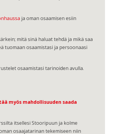
yönhaussa
ja oman osaamisen esiin
tärkein; mitä sinä haluat tehdä ja mikä saa
teä tuomaan osaamistasi ja persoonaasi
rustelet osaamistasi tarinoiden avulla.
sältää myös mahdollisuuden saada
ssilta itsellesi Stooripuun ja kolme
et oman osaajatarinan tekemiseen niin