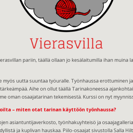
asvillan pariin, täällä ollaan jo kesälaitumilla ihan muina 
myös uutta suuntaa työuralle. Työnhaussa erottuminen ja
ä tärkeämpää. Aihe on ollut täällä Tarinakoneessa ajankoh
 oman osaajatarinan tekemisestä. Kurssi on nyt myynnissä, 
oilta – miten otat tarinan käyttöön työnhaussa?
lojen asiantuntijaverkosto, työnhakuyhteisö ja osaajagalleria
istä ja kuplivan hauskaa. Piilo-osaajat sivustolla Salla Hilt