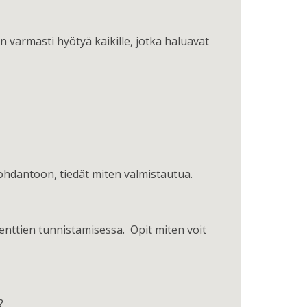
n varmasti hyötyä kaikille, jotka haluavat
 johdantoon, tiedät miten valmistautua.
nttien tunnistamisessa. Opit miten voit
u?