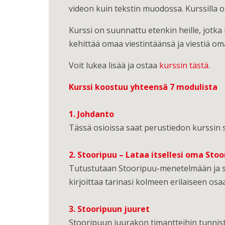
videon kuin tekstin muodossa. Kurssilla 
Kurssi on suunnattu etenkin heille, jotka 
kehittää omaa viestintäänsä ja viestiä o
Voit lukea lisää ja ostaa
kurssin tästä
.
Kurssi koostuu yhteensä 7 modulista
1. Johdanto
Tässä osioissa saat perustiedon kurssin si
2. Stooripuu – Lataa itsellesi oma Sto
Tutustutaan Stooripuu-menetelmään ja si
kirjoittaa tarinasi kolmeen erilaiseen osa
3. Stooripuun juuret
Stooripuun juurakon timantteihin tunnis