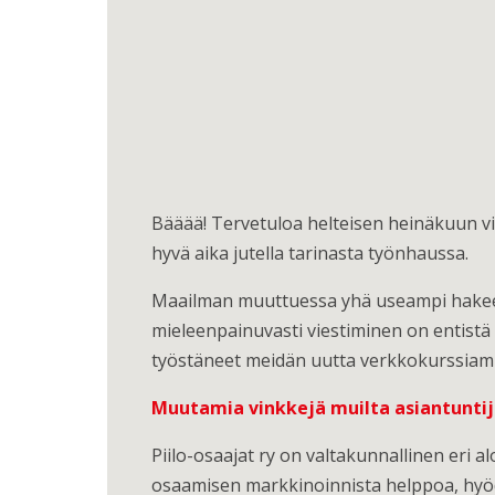
Bääää! Tervetuloa helteisen heinäkuun vier
hyvä aika jutella tarinasta työnhaussa.
Maailman muuttuessa yhä useampi hakee 
mieleenpainuvasti viestiminen on entist
työstäneet meidän uutta verkkokurssiamme
Muutamia vinkkejä muilta asiantuntij
Piilo-osaajat ry on valtakunnallinen eri a
osaamisen markkinoinnista helppoa, hyödyll