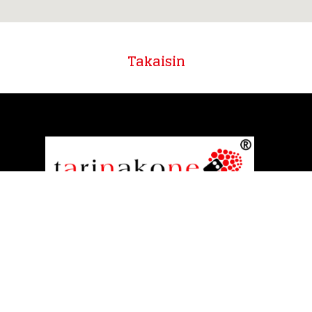
Takaisin
Tarinakone
Rautatienkatu 21 B
33100 Tampere
Anne Kalliomäki