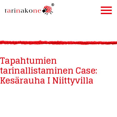
ETUSIVU
PALVELUT
TARINALLISTAMINEN
Tapahtumien
TARINAKONE
tarinallistaminen Case:
ASIAKKAAT
Kesärauha I Niittyvilla
BLOGI
YHTEYSTIEDOT
IN ENGLISH