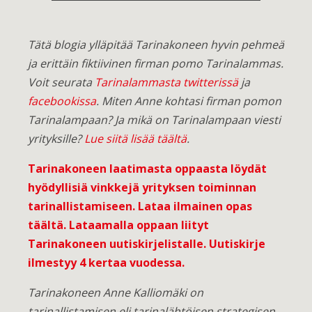
Tätä blogia ylläpitää Tarinakoneen hyvin pehmeä
ja erittäin fiktiivinen firman pomo Tarinalammas.
Voit seurata
Tarinalammasta twitterissä
ja
facebookissa
. Miten Anne kohtasi firman pomon
Tarinalampaan?
Ja mikä on Tarinalampaan viesti
yrityksille?
Lue siitä lisää täältä
.
Tarinakoneen laatimasta oppaasta löydät
hyödyllisiä vinkkejä yrityksen toiminnan
tarinallistamiseen.
Lataa ilmainen opas
täältä
. Lataamalla oppaan liityt
Tarinakoneen uutiskirjelistalle. Uutiskirje
ilmestyy 4 kertaa vuodessa.
Tarinakoneen Anne Kalliomäki on
tarinallistamisen eli tarinalähtöisen strategisen