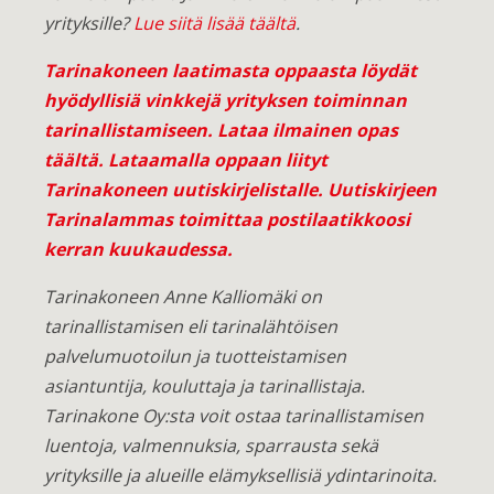
yrityksille?
Lue siitä lisää täältä
.
Tarinakoneen laatimasta oppaasta löydät
hyödyllisiä vinkkejä yrityksen toiminnan
tarinallistamiseen.
Lataa ilmainen opas
täältä
. Lataamalla oppaan liityt
Tarinakoneen uutiskirjelistalle. Uutiskirjeen
Tarinalammas toimittaa postilaatikkoosi
kerran kuukaudessa.
Tarinakoneen Anne Kalliomäki on
tarinallistamisen eli tarinalähtöisen
palvelumuotoilun ja tuotteistamisen
asiantuntija, kouluttaja ja tarinallistaja.
Tarinakone Oy:sta voit ostaa tarinallistamisen
luentoja, valmennuksia, sparrausta sekä
yrityksille ja alueille elämyksellisiä ydintarinoita.