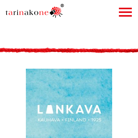
ETUSIVU
PALVELUT
TARINALLISTAMINEN
TARINAKONE
ASIAKKAAT
BLOGI
YHTEYSTIEDOT
IN ENGLISH