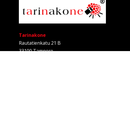
Tarinakone
Rautatienkatu 21 B
33100 Tampere
Anne Kalliomäki
Tarinallistaja
040 537 1939
anne@tarinakone.fi
Rekisteriseloste
Sivukartta