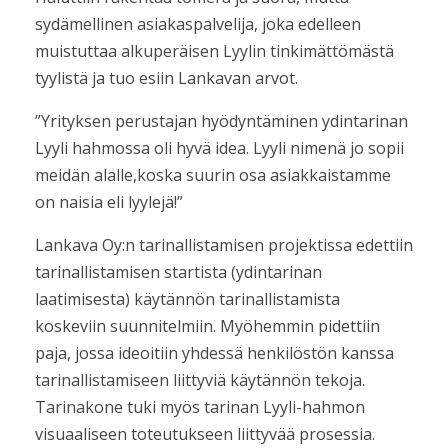
sydämellinen asiakaspalvelija, joka edelleen
muistuttaa alkuperäisen Lyylin tinkimättömästä
tyylistä ja tuo esiin Lankavan arvot.
”Yrityksen perustajan hyödyntäminen ydintarinan
Lyyli hahmossa oli hyvä idea. Lyyli nimenä jo sopii
meidän alalle,koska suurin osa asiakkaistamme
on naisia eli lyylejä!”
Lankava Oy:n tarinallistamisen projektissa edettiin
tarinallistamisen startista (ydintarinan
laatimisesta) käytännön tarinallistamista
koskeviin suunnitelmiin. Myöhemmin pidettiin
paja, jossa ideoitiin yhdessä henkilöstön kanssa
tarinallistamiseen liittyviä käytännön tekoja.
Tarinakone tuki myös tarinan Lyyli-hahmon
visuaaliseen toteutukseen liittyvää prosessia.