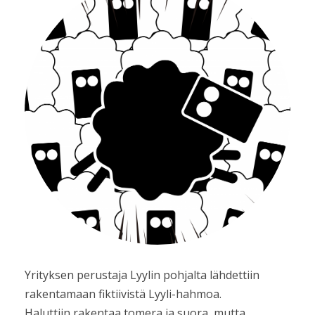
Yrityksen perustaja Lyylin pohjalta lähdettiin
rakentamaan fiktiivistä Lyyli-hahmoa.
Haluttiin rakentaa tomera ja suora, mutta