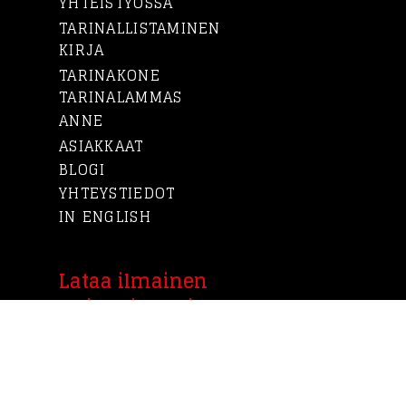
YHTEISTYÖSSÄ
TARINALLISTAMINEN
KIRJA
TARINAKONE
TARINALAMMAS
ANNE
ASIAKKAAT
BLOGI
YHTEYSTIEDOT
IN ENGLISH
Lataa ilmainen
tarinallistamisen opas
Tarinakoneen laatimasta ilmaisesta
oppaasta löydät hyödyllisiä vinkkejä
tarinallistamiseen. Tarinaa ei kerrota,