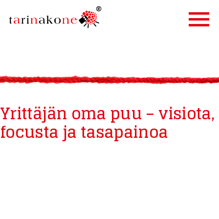
ETUSIVU
PALVELUT
TARINALLISTAMINEN
Yrittäjän oma puu – visiota,
TARINAKONE
focusta ja tasapainoa
ASIAKKAAT
BLOGI
YHTEYSTIEDOT
IN ENGLISH