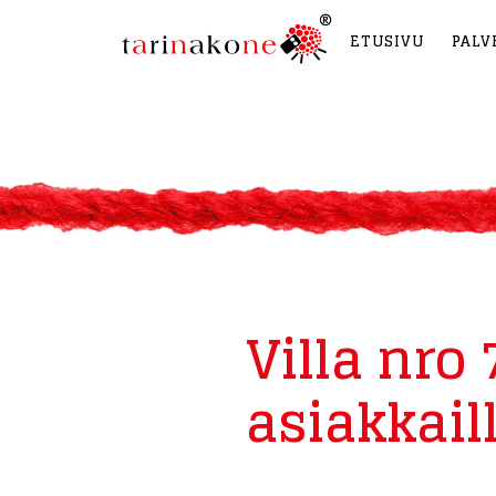
ETUSIVU
PALV
Villa nro
asiakkail