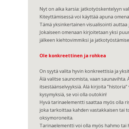
Nyt on aika karsia: jatkotyöskentelyyn va
Kiteyttämisessä voi käyttää apuna omena
Tämä yksinkertainen visualisointi auttaa
Jokaiseen omenaan kirjoitetaan yksi puun 
jälkeen kiehtovimmiksi ja jatkotyöstämise
Ole konkreettinen ja rohkea
On syytä valita hyvin konkreettisia ja yksi
Älä valitse saunomista, vaan saunavihta. Ä
itsestäänselvyyksiä. Älä kirjoita ”historia
kysymyksiä, se voi olla outokin!
Hyvä tarinaelementti saattaa myös olla ri
joka tarkoittaa kahden vastakkaisen tai to
oksymoroneita.
Tarinaelementti voi olla myös hahmo tai h