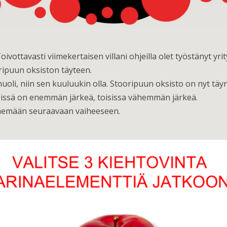
 Toivottavasti viimekertaisen villani ohjeilla olet työstänyt 
ripuun oksiston täyteen.
oli, niin sen kuuluukin olla. Stooripuun oksisto on nyt täyn
nteissä on enemmän järkeä, toisissa vähemmän järkeä.
tenemään seuraavaan vaiheeseen.