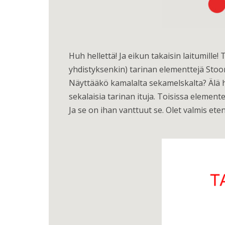
Huh hellettä! Ja eikun takaisin laitumille!
yhdistyksenkin) tarinan elementtejä Stoo
Näyttääkö kamalalta sekamelskalta? Älä hu
sekalaisia tarinan ituja. Toisissa eleme
Ja se on ihan vanttuut se. Olet valmis e