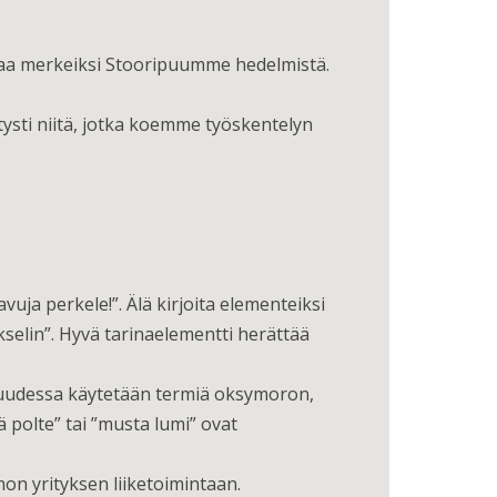
naa merkeiksi Stooripuumme hedelmistä.
tysti niitä, jotka koemme työskentelyn
vuja perkele!”. Älä kirjoita elementeiksi
iakselin”. Hyvä tarinaelementti herättää
llisuudessa käytetään termiä oksymoron,
ä polte” tai ”musta lumi” ovat
on yrityksen liiketoimintaan.