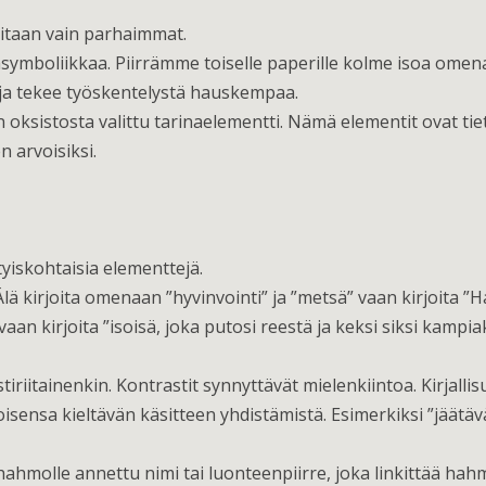
litaan vain parhaimmat.
symboliikkaa. Piirrämme toiselle paperille kolme isoa ome
 ja tekee työskentelystä hauskempaa.
oksistosta valittu tarinaelementti. Nämä elementit ovat tie
n arvoisiksi.
tyiskohtaisia elementtejä.
lä kirjoita omenaan ”hyvinvointi” ja ”metsä” vaan kirjoita ”Ha
” vaan kirjoita ”isoisä, joka putosi reestä ja keksi siksi kamp
stiriitainenkin. Kontrastit synnyttävät mielenkiintoa. Kirja
isensa kieltävän käsitteen yhdistämistä. Esimerkiksi ”jäätäv
ahmolle annettu nimi tai luonteenpiirre, joka linkittää hahm