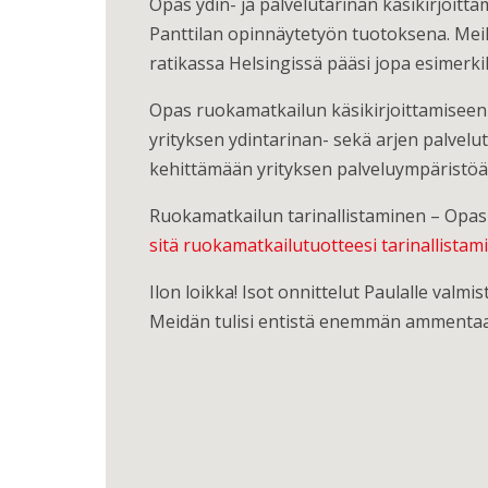
Opas ydin- ja palvelutarinan käsikirjoi
Panttilan opinnäytetyön tuotoksena. Meill
ratikassa Helsingissä pääsi jopa esimerki
Opas ruokamatkailun käsikirjoittamiseen to
yrityksen ydintarinan- sekä arjen palvelu
kehittämään yrityksen palveluympäristöä 
Ruokamatkailun tarinallistaminen – Opas y
sitä ruokamatkailutuotteesi tarinallistam
Ilon loikka! Isot onnittelut Paulalle valm
Meidän tulisi entistä enemmän ammentaa a