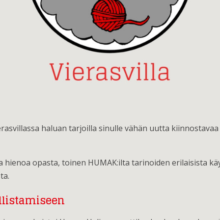
svillassa haluan tarjoilla sinulle vähän uutta kiinnostavaa 
 hienoa opasta, toinen HUMAK:ilta tarinoiden erilaisista kä
ta.
llistamiseen