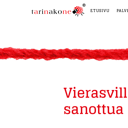
ETUSIVU
PALV
Vierasvil
sanottua