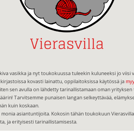
kkiva vasikka ja nyt toukokuussa tuleekin kuluneeksi jo viisi 
 kirjastoissa kovasti lainattu, oppilaitoksissa käytössä ja
myy
 miten sen avulla on lähdetty tarinallistamaan oman yritykse
äärin! Tarvitsemme punaisen langan selkeyttävää, elämykse
män kuin koskaan.
 monia asiantuntijoita. Kokosin tähän toukokuun Vierasvillaa
, ja erityisesti tarinallistamisesta.