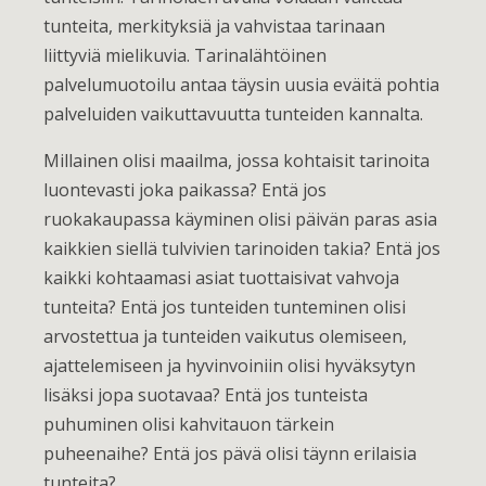
tunteita, merkityksiä ja vahvistaa tarinaan
liittyviä mielikuvia. Tarinalähtöinen
palvelumuotoilu antaa täysin uusia eväitä pohtia
palveluiden vaikuttavuutta tunteiden kannalta.
Millainen olisi maailma, jossa kohtaisit tarinoita
luontevasti joka paikassa? Entä jos
ruokakaupassa käyminen olisi päivän paras asia
kaikkien siellä tulvivien tarinoiden takia? Entä jos
kaikki kohtaamasi asiat tuottaisivat vahvoja
tunteita? Entä jos tunteiden tunteminen olisi
arvostettua ja tunteiden vaikutus olemiseen,
ajattelemiseen ja hyvinvoiniin olisi hyväksytyn
lisäksi jopa suotavaa? Entä jos tunteista
puhuminen olisi kahvitauon tärkein
puheenaihe? Entä jos pävä olisi täynn erilaisia
tunteita?