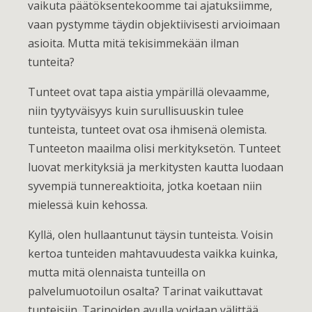
vaikuta päätöksentekoomme tai ajatuksiimme,
vaan pystymme täydin objektiivisesti arvioimaan
asioita. Mutta mitä tekisimmekään ilman
tunteita?
Tunteet ovat tapa aistia ympärillä olevaamme,
niin tyytyväisyys kuin surullisuuskin tulee
tunteista, tunteet ovat osa ihmisenä olemista.
Tunteeton maailma olisi merkityksetön. Tunteet
luovat merkityksiä ja merkitysten kautta luodaan
syvempiä tunnereaktioita, jotka koetaan niin
mielessä kuin kehossa.
Kyllä, olen hullaantunut täysin tunteista. Voisin
kertoa tunteiden mahtavuudesta vaikka kuinka,
mutta mitä olennaista tunteilla on
palvelumuotoilun osalta? Tarinat vaikuttavat
tunteisiin. Tarinoiden avulla voidaan välittää