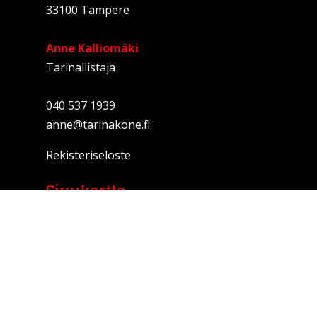
33100 Tampere
Anne Kalliomäki
Tarinallistaja
040 537 1939
anne@tarinakone.fi
Rekisteriseloste
Sivukartta
ETUSIVU
PALVELUT
TARINAPAJAT
TARINASTARTTI
YHTEISTYÖSSÄ
TARINALLISTAMINEN