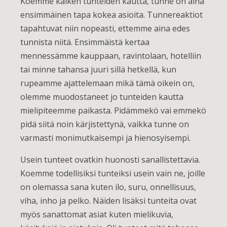
Koemme kaiken tunteiden kautta, tunne on aina
ensimmäinen tapa kokea asioita. Tunnereaktiot
tapahtuvat niin nopeasti, ettemme aina edes
tunnista niitä. Ensimmäistä kertaa
mennessämme kauppaan, ravintolaan, hotelliin
tai minne tahansa juuri sillä hetkellä, kun
rupeamme ajattelemaan mikä tämä oikein on,
olemme muodostaneet jo tunteiden kautta
mielipiteemme paikasta. Pidämmekö vai emmekö
pidä siitä noin kärjistettynä, vaikka tunne on
varmasti monimutkaisempi ja hienosyisempi.
Usein tunteet ovatkin huonosti sanallistettavia.
Koemme todellisiksi tunteiksi usein vain ne, joille
on olemassa sana kuten ilo, suru, onnellisuus,
viha, inho ja pelko. Näiden lisäksi tunteita ovat
myös sanattomat asiat kuten mielikuvia,