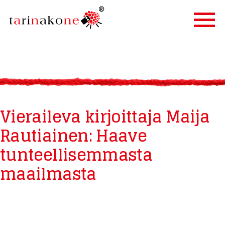
ETUSIVU
PALVELUT
TARINALLISTAMINEN
Vieraileva kirjoittaja Maija
TARINAKONE
Rautiainen: Haave
ASIAKKAAT
tunteellisemmasta
BLOGI
YHTEYSTIEDOT
maailmasta
IN ENGLISH