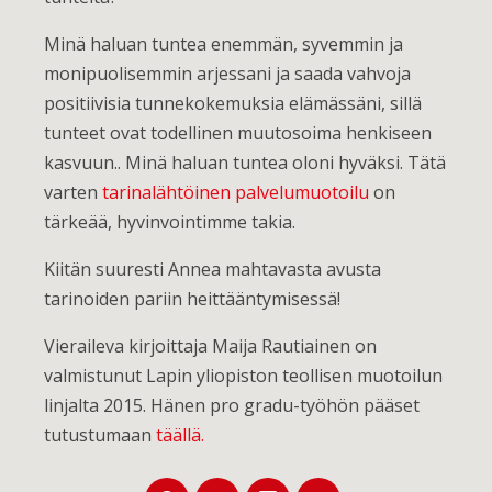
Minä haluan tuntea enemmän, syvemmin ja
monipuolisemmin arjessani ja saada vahvoja
positiivisia tunnekokemuksia elämässäni, sillä
tunteet ovat todellinen muutosoima henkiseen
kasvuun.. Minä haluan tuntea oloni hyväksi. Tätä
varten
tarinalähtöinen palvelumuotoilu
on
tärkeää, hyvinvointimme takia.
Kiitän suuresti Annea mahtavasta avusta
tarinoiden pariin heittääntymisessä!
Vieraileva kirjoittaja Maija Rautiainen on
valmistunut Lapin yliopiston teollisen muotoilun
linjalta 2015. Hänen pro gradu-työhön pääset
tutustumaan
täällä.