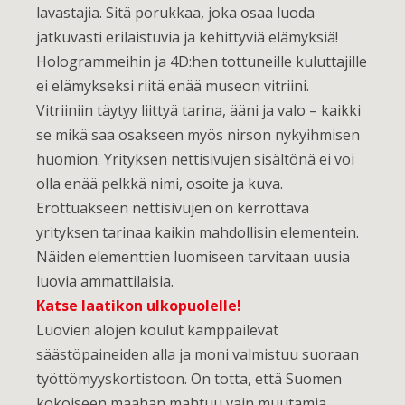
lavastajia. Sitä porukkaa, joka osaa luoda
jatkuvasti erilaistuvia ja kehittyviä elämyksiä!
Hologrammeihin ja 4D:hen tottuneille kuluttajille
ei elämykseksi riitä enää museon vitriini.
Vitriiniin täytyy liittyä tarina, ääni ja valo – kaikki
se mikä saa osakseen myös nirson nykyihmisen
huomion. Yrityksen nettisivujen sisältönä ei voi
olla enää pelkkä nimi, osoite ja kuva.
Erottuakseen nettisivujen on kerrottava
yrityksen tarinaa kaikin mahdollisin elementein.
Näiden elementtien luomiseen tarvitaan uusia
luovia ammattilaisia.
Katse laatikon ulkopuolelle!
Luovien alojen koulut kamppailevat
säästöpaineiden alla ja moni valmistuu suoraan
työttömyyskortistoon. On totta, että Suomen
kokoiseen maahan mahtuu vain muutamia