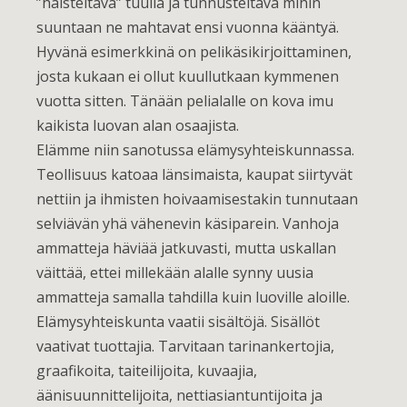
”haisteltava” tuulia ja tunnusteltava mihin
suuntaan ne mahtavat ensi vuonna kääntyä.
Hyvänä esimerkkinä on pelikäsikirjoittaminen,
josta kukaan ei ollut kuullutkaan kymmenen
vuotta sitten. Tänään pelialalle on kova imu
kaikista luovan alan osaajista.
Elämme niin sanotussa elämysyhteiskunnassa.
Teollisuus katoaa länsimaista, kaupat siirtyvät
nettiin ja ihmisten hoivaamisestakin tunnutaan
selviävän yhä vähenevin käsiparein. Vanhoja
ammatteja häviää jatkuvasti, mutta uskallan
väittää, ettei millekään alalle synny uusia
ammatteja samalla tahdilla kuin luoville aloille.
Elämysyhteiskunta vaatii sisältöjä. Sisällöt
vaativat tuottajia. Tarvitaan tarinankertojia,
graafikoita, taiteilijoita, kuvaajia,
äänisuunnittelijoita, nettiasiantuntijoita ja