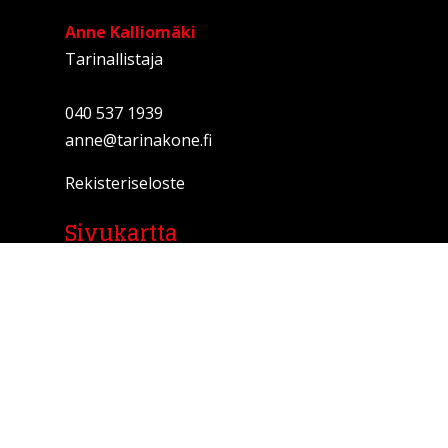
Anne Kalliomäki
Tarinallistaja
040 537 1939
anne@tarinakone.fi
Rekisteriseloste
Sivukartta
ETUSIVU
PALVELUT
TARINAPAJAT
TARINASTARTTI
YHTEISTYÖSSÄ
TARINALLISTAMINEN
KIRJA