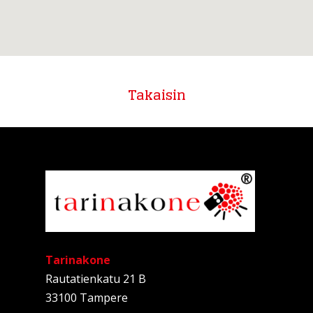
Takaisin
Tarinakone
Rautatienkatu 21 B
33100 Tampere