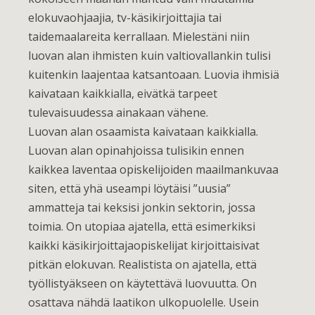
elokuvaohjaajia, tv-käsikirjoittajia tai
taidemaalareita kerrallaan. Mielestäni niin
luovan alan ihmisten kuin valtiovallankin tulisi
kuitenkin laajentaa katsantoaan. Luovia ihmisiä
kaivataan kaikkialla, eivätkä tarpeet
tulevaisuudessa ainakaan vähene.
Luovan alan osaamista kaivataan kaikkialla.
Luovan alan opinahjoissa tulisikin ennen
kaikkea laventaa opiskelijoiden maailmankuvaa
siten, että yhä useampi löytäisi ”uusia”
ammatteja tai keksisi jonkin sektorin, jossa
toimia. On utopiaa ajatella, että esimerkiksi
kaikki käsikirjoittajaopiskelijat kirjoittaisivat
pitkän elokuvan. Realistista on ajatella, että
työllistyäkseen on käytettävä luovuutta. On
osattava nähdä laatikon ulkopuolelle. Usein