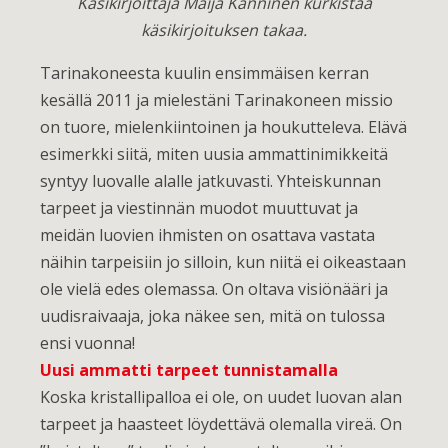
Käsikirjoittaja Maija Kanninen kurkistaa
käsikirjoituksen takaa.
Tarinakoneesta kuulin ensimmäisen kerran
kesällä 2011 ja mielestäni Tarinakoneen missio
on tuore, mielenkiintoinen ja houkutteleva. Elävä
esimerkki siitä, miten uusia ammattinimikkeitä
syntyy luovalle alalle jatkuvasti. Yhteiskunnan
tarpeet ja viestinnän muodot muuttuvat ja
meidän luovien ihmisten on osattava vastata
näihin tarpeisiin jo silloin, kun niitä ei oikeastaan
ole vielä edes olemassa. On oltava visiönääri ja
uudisraivaaja, joka näkee sen, mitä on tulossa
ensi vuonna!
Uusi ammatti tarpeet tunnistamalla
Koska kristallipalloa ei ole, on uudet luovan alan
tarpeet ja haasteet löydettävä olemalla vireä. On