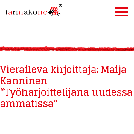
ETUSIVU
PALVELUT
TARINALLISTAMINEN
Vieraileva kirjoittaja: Maija
TARINAKONE
Kanninen
ASIAKKAAT
“Työharjoittelijana uudessa
BLOGI
YHTEYSTIEDOT
ammatissa”
IN ENGLISH