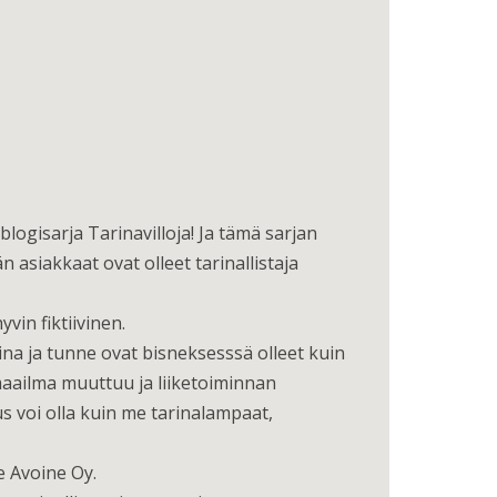
ogisarja Tarinavilloja! Ja tämä sarjan
 asiakkaat ovat olleet tarinallistaja
in fiktiivinen.
na ja tunne ovat bisneksesssä olleet kuin
 maailma muuttuu ja liiketoiminnan
us voi olla kuin me tarinalampaat,
e Avoine Oy.