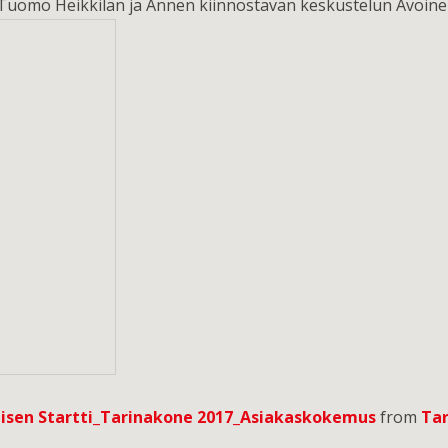
 Tuomo Heikkilän ja Annen kiinnostavan keskustelun Avoinen 
amisen Startti_Tarinakone 2017_Asiakaskokemus
from
Tar