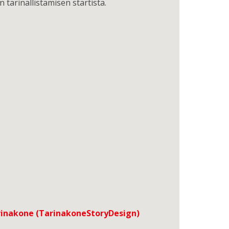
tarinallistamisen startista.
inakone (TarinakoneStoryDesign)