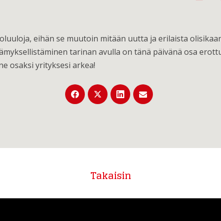
koluuloja, eihän se muutoin mitään uutta ja erilaista olisik
ksellistäminen tarinan avulla on tänä päivänä osa erottuva
 ne osaksi yrityksesi arkea!
Takaisin