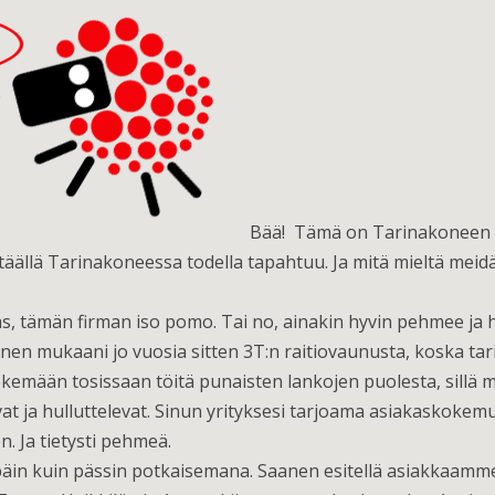
Bää! Tämä on Tarinakoneen bl
äällä Tarinakoneessa todella tapahtuu. Ja mitä mieltä meidän
 tämän firman iso pomo. Tai no, ainakin hyvin pehmee ja hyv
n mukaani jo vuosia sitten 3T:n raitiovaunusta, koska tari
tekemään tosissaan töitä punaisten lankojen puolesta, sillä
vat ja hulluttelevat. Sinun yrityksesi tarjoama asiakaskokem
n. Ja tietysti pehmeä.
päin kuin pässin potkaisemana. Saanen esitellä asiakkaamm