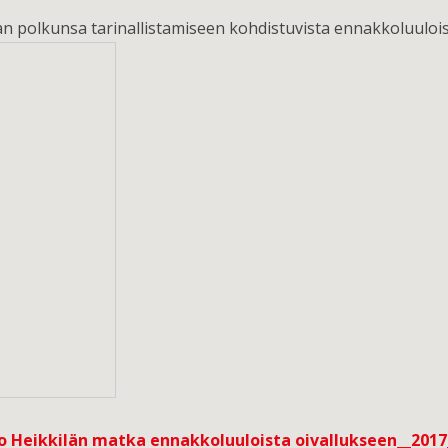
n polkunsa tarinallistamiseen kohdistuvista ennakkoluulois
o Heikkilän matka ennakkoluuloista oivallukseen__201