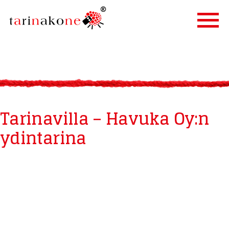
ETUSIVU
PALVELUT
TARINALLISTAMINEN
Tarinavilla – Havuka Oy:n
TARINAKONE
ydintarina
ASIAKKAAT
BLOGI
YHTEYSTIEDOT
IN ENGLISH