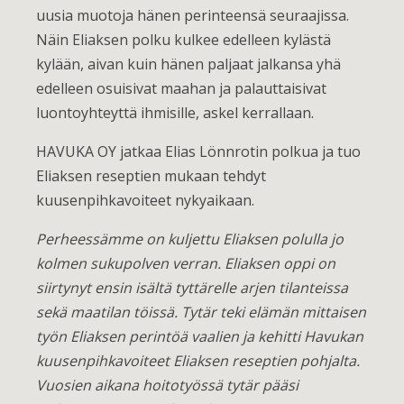
uusia muotoja hänen perinteensä seuraajissa.
Näin Eliaksen polku kulkee edelleen kylästä
kylään, aivan kuin hänen paljaat jalkansa yhä
edelleen osuisivat maahan ja palauttaisivat
luontoyhteyttä ihmisille, askel kerrallaan.
HAVUKA OY jatkaa Elias Lönnrotin polkua ja tuo
Eliaksen reseptien mukaan tehdyt
kuusenpihkavoiteet nykyaikaan.
Perheessämme on kuljettu Eliaksen polulla jo
kolmen sukupolven verran. Eliaksen oppi on
siirtynyt ensin isältä tyttärelle arjen tilanteissa
sekä maatilan töissä. Tytär teki elämän mittaisen
työn Eliaksen perintöä vaalien ja kehitti Havukan
kuusenpihkavoiteet Eliaksen reseptien pohjalta.
Vuosien aikana hoitotyössä tytär pääsi