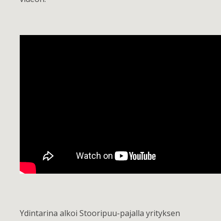
Ydintarina alkoi Stooripuu-pajalla yrityksen