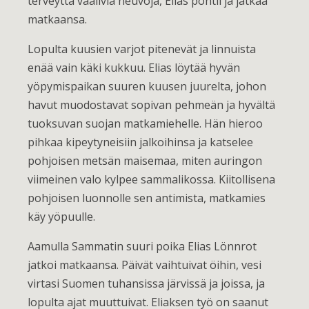
terveyttä vaalivia neuvoja, Elias pohtii ja jatkaa
matkaansa.
Lopulta kuusien varjot pitenevät ja linnuista
enää vain käki kukkuu. Elias löytää hyvän
yöpymispaikan suuren kuusen juurelta, johon
havut muodostavat sopivan pehmeän ja hyvältä
tuoksuvan suojan matkamiehelle. Hän hieroo
pihkaa kipeytyneisiin jalkoihinsa ja katselee
pohjoisen metsän maisemaa, miten auringon
viimeinen valo kylpee sammalikossa. Kiitollisena
pohjoisen luonnolle sen antimista, matkamies
käy yöpuulle.
Aamulla Sammatin suuri poika Elias Lönnrot
jatkoi matkaansa. Päivät vaihtuivat öihin, vesi
virtasi Suomen tuhansissa järvissä ja joissa, ja
lopulta ajat muuttuivat. Eliaksen työ on saanut