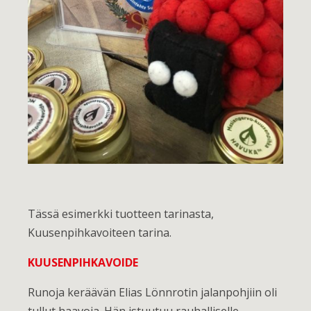
Tässä esimerkki tuotteen tarinasta,
Kuusenpihkavoiteen tarina.
KUUSENPIHKAVOIDE
Runoja keräävän Elias Lönnrotin jalanpohjiin oli
tullut haavoja. Hän istuutuu rauhalliselle