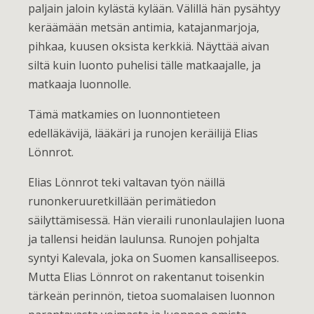
paljain jaloin kylästä kylään. Välillä hän pysähtyy
keräämään metsän antimia, katajanmarjoja,
pihkaa, kuusen oksista kerkkiä. Näyttää aivan
siltä kuin luonto puhelisi tälle matkaajalle, ja
matkaaja luonnolle.
Tämä matkamies on luonnontieteen
edelläkävijä, lääkäri ja runojen keräilijä Elias
Lönnrot.
Elias Lönnrot teki valtavan työn näillä
runonkeruuretkillään perimätiedon
säilyttämisessä. Hän vieraili runonlaulajien luona
ja tallensi heidän laulunsa. Runojen pohjalta
syntyi Kalevala, joka on Suomen kansalliseepos.
Mutta Elias Lönnrot on rakentanut toisenkin
tärkeän perinnön, tietoa suomalaisen luonnon