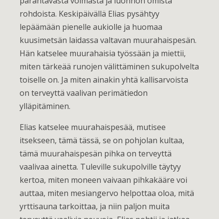
parantavasta voimasta ja luonnon omista
rohdoista. Keskipäivällä Elias pysähtyy
lepäämään pienelle aukiolle ja huomaa
kuusimetsän laidassa valtavan muurahaispesän.
Hän katselee muurahaisia työssään ja miettii,
miten tärkeää runojen välittäminen sukupolvelta
toiselle on. Ja miten ainakin yhtä kallisarvoista
on terveyttä vaalivan perimätiedon
ylläpitäminen.
Elias katselee muurahaispesää, mutisee
itsekseen, tämä tässä, se on pohjolan kultaa,
tämä muurahaispesän pihka on terveyttä
vaalivaa ainetta. Tuleville sukupolville täytyy
kertoa, miten moneen vaivaan pihkakääre voi
auttaa, miten mesiangervo helpottaa oloa, mitä
yrttisauna tarkoittaa, ja niin paljon muita