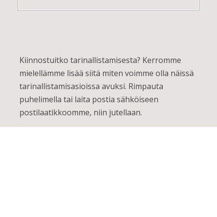
Kiinnostuitko tarinallistamisesta? Kerromme
mielellämme lisää siitä miten voimme olla näissä
tarinallistamisasioissa avuksi. Rimpauta
puhelimella tai laita postia sähköiseen
postilaatikkoomme, niin jutellaan.
Tätä blogia ylläpitää Tarinakoneen hyvin pehmeä
ja erittäin fiktiivinen firman pomo Tarinalammas.