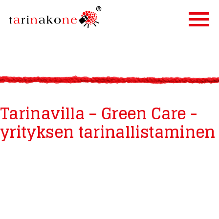
ETUSIVU
PALVELUT
TARINALLISTAMINEN
Tarinavilla – Green Care -
TARINAKONE
yrityksen tarinallistaminen
ASIAKKAAT
BLOGI
YHTEYSTIEDOT
IN ENGLISH