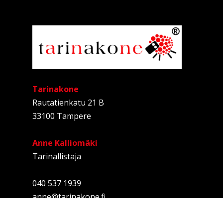
Tarinakone
Rautatienkatu 21 B
33100 Tampere
Anne Kalliomäki
Tarinallistaja
040 537 1939
anne@tarinakone.fi
Rekisteriseloste