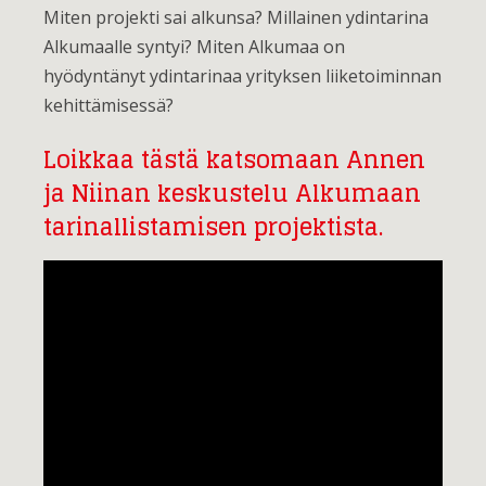
Miten projekti sai alkunsa? Millainen ydintarina
Alkumaalle syntyi? Miten Alkumaa on
hyödyntänyt ydintarinaa yrityksen liiketoiminnan
kehittämisessä?
Loikkaa tästä katsomaan Annen
ja Niinan keskustelu Alkumaan
tarinallistamisen projektista.