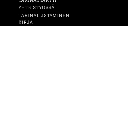
TARINASTARTTI
YHTEISTYÖSSÄ
TARINALLISTAMINEN
KIRJA
TARINAKONE
TARINALAMMAS
ANNE
ASIAKKAAT
BLOGI
YHTEYSTIEDOT
IN ENGLISH
Lataa ilmainen
tarinallistamisen opas
Tarinakoneen laatimasta ilmaisesta
oppaasta löydät hyödyllisiä vinkkejä