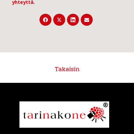
yhteyttä
.
Takaisin