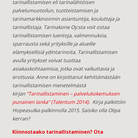
tarinallistamisen eli tarinalähtöisen
palvelumuotoilun, tuotteistamisen ja
tarinamarkkinoinnin asiantuntija, kouluttaja ja
tarinallistaja. Tarinakone Oy:sta voit ostaa
tarinallistamisen luentoja, valmennuksia,
sparrausta sekä yrityksille ja alueille
elämyksellisiä ydintarinoita. Tarinallistamisen
avulla yritykset voivat tuottaa
asiakaskohtaamisia, jotka ovat vaikuttavia ja
erottuvia. Anne on kirjoittanut kehittämästään
tarinallistamisen menetelmästä
kirjan
”Tarinallistaminen – palvelukokemuksen
punainen lanka” (Talentum 2014)
. Kirja palkittiiin
Hopeasulka-palkinnolla 2015. Saisiko olla Olipa
kerran?
Kiinnostaako tarinallistaminen?
Ota