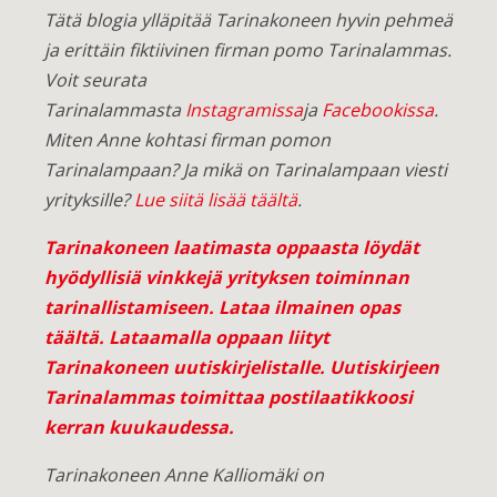
Tätä blogia ylläpitää Tarinakoneen hyvin pehmeä
ja erittäin fiktiivinen firman pomo Tarinalammas.
Voit seurata
Tarinalammasta
Instagramissa
ja
Facebookissa
.
Miten Anne kohtasi firman pomon
Tarinalampaan? Ja mikä on Tarinalampaan viesti
yrityksille?
Lue siitä lisää täältä
.
Tarinakoneen laatimasta oppaasta löydät
hyödyllisiä vinkkejä yrityksen toiminnan
tarinallistamiseen.
Lataa ilmainen opas
täältä
. Lataamalla oppaan liityt
Tarinakoneen uutiskirjelistalle. Uutiskirjeen
Tarinalammas toimittaa postilaatikkoosi
kerran kuukaudessa.
Tarinakoneen Anne Kalliomäki on