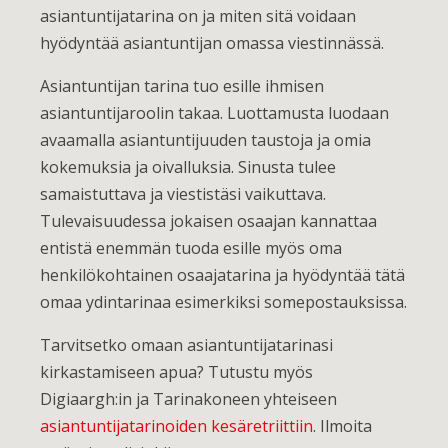
asiantuntijatarina on ja miten sitä voidaan
hyödyntää asiantuntijan omassa viestinnässä.
Asiantuntijan tarina tuo esille ihmisen
asiantuntijaroolin takaa. Luottamusta luodaan
avaamalla asiantuntijuuden taustoja ja omia
kokemuksia ja oivalluksia. Sinusta tulee
samaistuttava ja viestistäsi vaikuttava.
Tulevaisuudessa jokaisen osaajan kannattaa
entistä enemmän tuoda esille myös oma
henkilökohtainen osaajatarina ja hyödyntää tätä
omaa ydintarinaa esimerkiksi somepostauksissa.
Tarvitsetko omaan asiantuntijatarinasi
kirkastamiseen apua? Tutustu myös
Digiaargh:in ja Tarinakoneen yhteiseen
asiantuntijatarinoiden kesäretriittiin
. Ilmoita