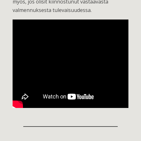
myös, jos olisit kiinnostunut vastaavasta
valmennuksesta tulevaisuudessa.