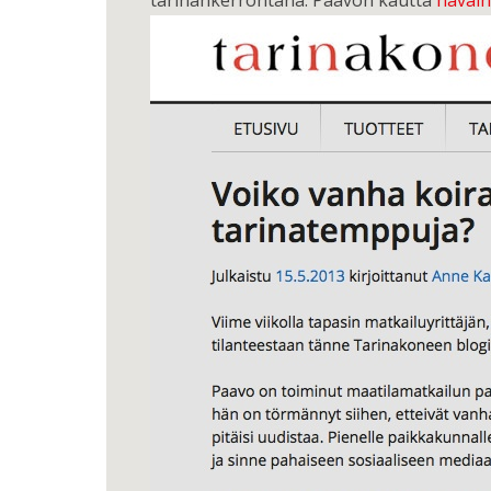
tarinankerrontana. Paavon kautta
havainn