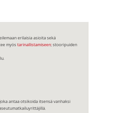
lemaan erilaisia asioita sekä
ätee myös
tarinallistamiseen
; stooripuiden
lu.
 joka antaa otsikoida itsensä vanhaksi
seutumatkailuyrittäjillä.