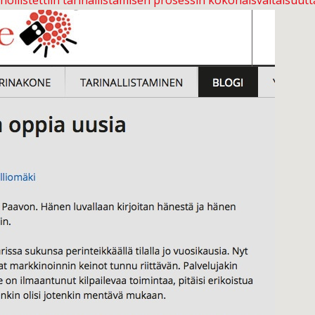
ollistettiin tarinallistamisen prosessin kokonaisvaltaisuutt