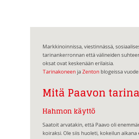
Markkinoinnissa, viestinnässä, sosiaalis
tarinankerronnan että välineiden suhteen
oksat ovat keskenään erilaisia.
Tarinakoneen
ja
Zenton
blogeissa vuoden 
Mitä Paavon tarina
Hahmon käyttö
Saatoit arvatakin, että Paavo oli enemmän
koiraksi. Ole siis huoleti, kokeilun aikan