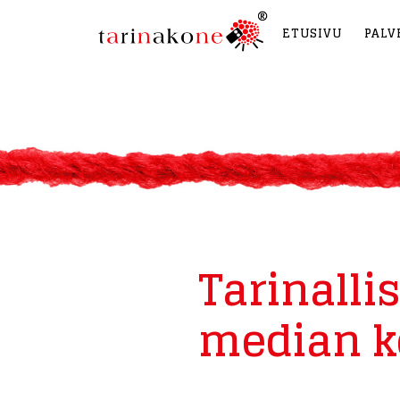
ETUSIVU
PALV
Tarinalli
median k