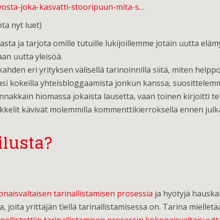
vosta-joka-kasvatti-stooripuun-mita-s…
ota nyt luet)
ta ja tarjota omille tutuille lukijoillemme jotain uutta elä
an uutta yleisöä.
den eri yrityksen välisellä tarinoinnilla siitä, miten helppo
si kokeilla yhteisbloggaamista jonkun kanssa, suosittelemm
nakkain hiomassa jokaista lausetta, vaan toinen kirjoitti t
kkelit kävivät molemmilla kommenttikierroksella ennen julka
lusta?
naisvaltaisen tarinallistamisen prosessia
ja hyötyjä hauskal
, joita yrittäjän tiellä tarinallistamisessa on. Tarina mielletä