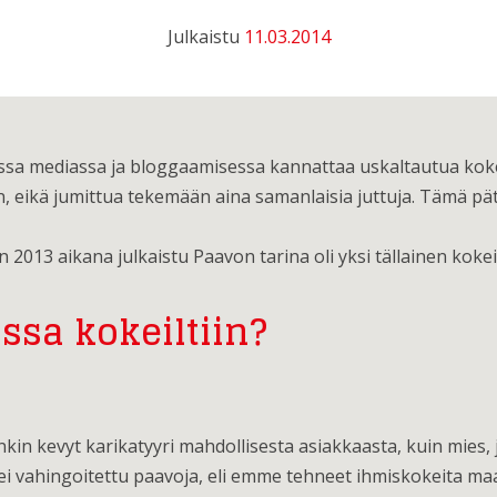
Julkaistu
11.03.2014
essa mediassa ja bloggaamisessa kannattaa uskaltautua kokei
, eikä jumittua tekemään aina samanlaisia juttuja. Tämä p
2013 aikana julkaistu Paavon tarina oli yksi tällainen kokei
ssa kokeiltiin?
kin kevyt karikatyyri mahdollisesta asiakkaasta, kuin mies,
a ei vahingoitettu paavoja, eli emme tehneet ihmiskokeita maa