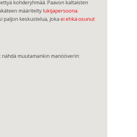
 tiettyä kohderyhmää. Paavon kaltaisten
ukäteen määritelty
lukijapersoona.
si paljon keskustelua, joka
ei ehkä osunut
atoit nähdä muutamankin manööverin: