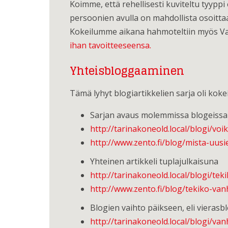
Koimme, että rehellisesti kuviteltu tyypp
persoonien avulla on mahdollista osoittaa
Kokeilumme aikana hahmoteltiin myös V
ihan tavoitteeseensa.
Yhteisbloggaaminen
Tämä lyhyt blogiartikkelien sarja oli ko
Sarjan avaus molemmissa blogeissa
http://tarinakoneold.local/blogi/v
http://www.zento.fi/blog/mista-uusi
Yhteinen artikkeli tuplajulkaisuna
http://tarinakoneold.local/blogi/te
http://www.zento.fi/blog/tekiko-va
Blogien vaihto päikseen, eli vieras
http://tarinakoneold.local/blogi/v