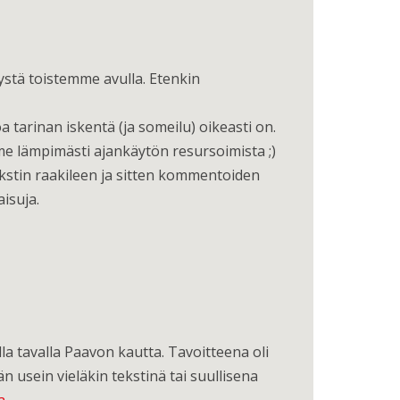
mystä toistemme avulla. Etenkin
a tarinan iskentä (ja someilu) oikeasti on.
e lämpimästi ajankäytön resursoimista ;)
ekstin raakileen ja sitten kommentoiden
isuja.
la tavalla Paavon kautta. Tavoitteena oli
än usein vieläkin tekstinä tai suullisena