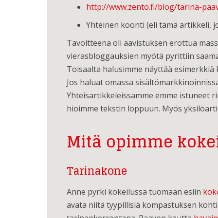
http://www.zento.fi/blog/tarina-paa
Yhteinen koonti (eli tämä artikkeli, j
Tavoitteena oli aavistuksen erottua massas
vierasbloggauksien myötä pyrittiin saama
Toisaalta halusimme näyttää esimerkkiä kah
Jos haluat omassa sisältömarkkinoinnissa
Yhteisartikkeleissamme emme istuneet rin
hioimme tekstin loppuun. Myös yksilöarti
Mitä opimme kokei
Tarinakone
Anne pyrki kokeilussa tuomaan esiin
koko
avata niitä tyypillisiä kompastuksen kohtia