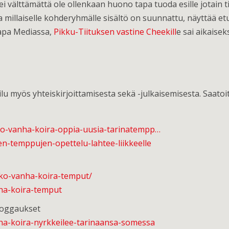
i ei välttämättä ole ollenkaan huono tapa tuoda esille jotain
 millaiselle kohderyhmälle sisältö on suunnattu, näyttää et
apa Mediassa,
Pikku-Tiituksen vastine Cheekill
e sai aikaisek
keilu myös yhteiskirjoittamisesta sekä -julkaisemisesta. Sa
oiko-vanha-koira-oppia-uusia-tarinatempp…
en-temppujen-opettelu-lahtee-liikkeelle
kiko-vanha-koira-temput/
nha-koira-temput
bloggaukset
anha-koira-nyrkkeilee-tarinaansa-somessa