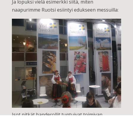
Ja lopuksi vielä esimerkki siitä, miten
naapurimme Ruotsi esiintyi edukseen messuilla:
Isot pitkät banderollit tuntuivat toimivan
messuhumussa melko hyvin. Helposti kolmeen
kuvaankin pystyisi jo tuottamaan tarinallisuutta