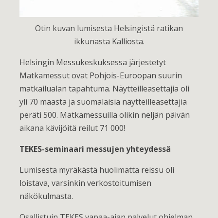
Otin kuvan lumisesta Helsingistä ratikan
ikkunasta Kalliosta.
Helsingin Messukeskuksessa järjestetyt
Matkamessut ovat Pohjois-Euroopan suurin
matkailualan tapahtuma. Näytteilleasettajia oli
yli 70 maasta ja suomalaisia näytteilleasettajia
peräti 500. Matkamessuilla olikin neljän päivän
aikana kävijöitä reilut 71 000!
TEKES-seminaari messujen yhteydessä
Lumisesta myräkästä huolimatta reissu oli
loistava, varsinkin verkostoitumisen
näkökulmasta.
Osallistuin TEKES vapaa-ajan palvelut ohjelman