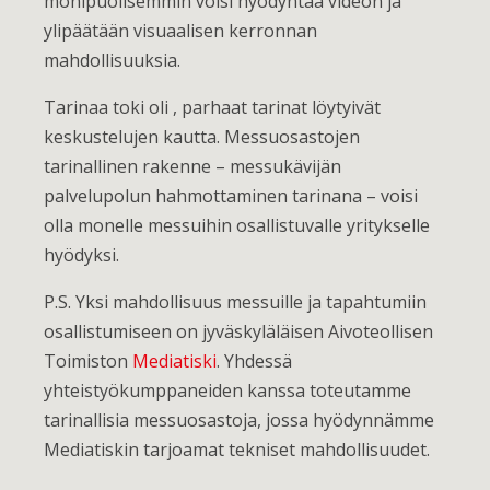
monipuolisemmin voisi hyödyntää videon ja
ylipäätään visuaalisen kerronnan
mahdollisuuksia.
Tarinaa toki oli , parhaat tarinat löytyivät
keskustelujen kautta. Messuosastojen
tarinallinen rakenne – messukävijän
palvelupolun hahmottaminen tarinana – voisi
olla monelle messuihin osallistuvalle yritykselle
hyödyksi.
P.S. Yksi mahdollisuus messuille ja tapahtumiin
osallistumiseen on jyväskyläläisen Aivoteollisen
Toimiston
Mediatiski
. Yhdessä
yhteistyökumppaneiden kanssa toteutamme
tarinallisia messuosastoja, jossa hyödynnämme
Mediatiskin tarjoamat tekniset mahdollisuudet.