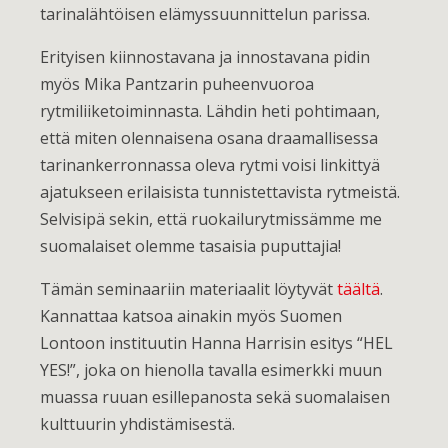
tarinalähtöisen elämyssuunnittelun parissa.
Erityisen kiinnostavana ja innostavana pidin
myös Mika Pantzarin puheenvuoroa
rytmiliiketoiminnasta. Lähdin heti pohtimaan,
että miten olennaisena osana draamallisessa
tarinankerronnassa oleva rytmi voisi linkittyä
ajatukseen erilaisista tunnistettavista rytmeistä.
Selvisipä sekin, että ruokailurytmissämme me
suomalaiset olemme tasaisia puputtajia!
Tämän seminaariin materiaalit löytyvät
täältä
.
Kannattaa katsoa ainakin myös Suomen
Lontoon instituutin Hanna Harrisin esitys “HEL
YES!”, joka on hienolla tavalla esimerkki muun
muassa ruuan esillepanosta sekä suomalaisen
kulttuurin yhdistämisestä.