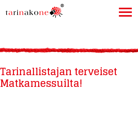
ETUSIVU
PALVELUT
TARINALLISTAMINEN
Tarinallistajan terveiset
TARINAKONE
Matkamessuilta!
ASIAKKAAT
BLOGI
YHTEYSTIEDOT
IN ENGLISH