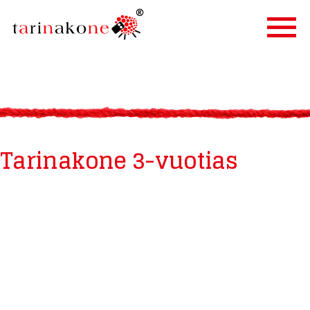
ETUSIVU
PALVELUT
TARINALLISTAMINEN
Tarinakone 3-vuotias
TARINAKONE
ASIAKKAAT
BLOGI
YHTEYSTIEDOT
IN ENGLISH