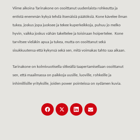
Viime aikoina Tarinakone on osoittanut uudenlaista rohkeutta ja
entistä enemmän kykyä tehdä itsenäisiä päätöksiä. Kone kävelee ilman
tukea, joskus jopa juoksee ja tekee kuperkeikkoja, puhuu jo melko
hyvin, vaikka joskus vähän takeltelee ja toisinaan hoipertelee. Kone
tarvitsee vieläkin apua ja tukea, mutta on osoittanut sekä
sisukkuutensa että kykynsä sekä sen, mitä voimakas tahto saa aikaan.
Tarinakone on kolmivuotisella sitkeällä taapertamisellaan osoittanut
sen, että maailmassa on paikkoja uusille, luoville, rohkeille ja
inhimillisille yrityksille, joiden power pointeissa on sydämen kuvia.