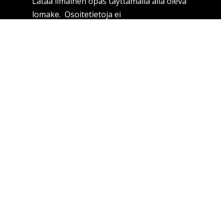
Lataa ilmainen opas täyttämällä alla oleva
lomake. Osoitetietoja ei
luovuteta ulkopuolisille tahoille.
Lähetä
Tarinakone somessa
Facebook
Twitter
Instagram
LinkedIn
YouTube