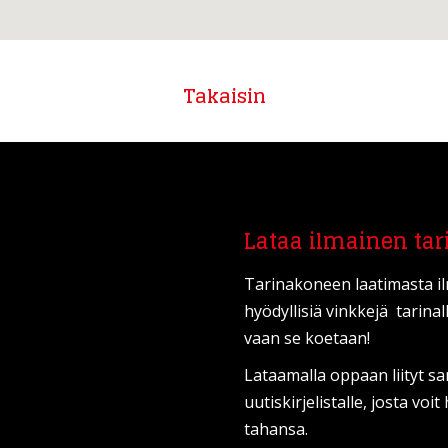
Takaisin
Lataa ilmainen tar
Tarinakoneen laatimasta i
hyödyllisiä vinkkejä tarinal
vaan se koetaan!
Lataamalla oppaan liityt s
uutiskirjelistalle, josta vo
tahansa.