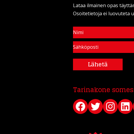
Lataa ilmainen opas täyttä
Osoitetietoja ei luovuteta ul
Lähetä
Tarinakone somes
Facebook
Twitter
Instagram
LinkedIn