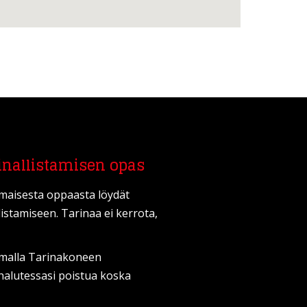
inallistamisen opas
lmaisesta oppaasta löydät
listamiseen. Tarinaa ei kerrota,
amalla Tarinakoneen
it halutessasi poistua koska