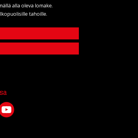
mällä alla oleva lomake.
kopuolisille tahoille.
sa
YouTube