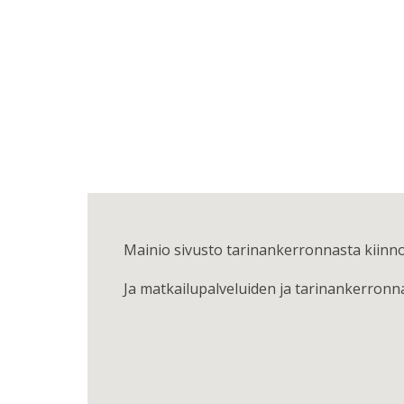
Mainio sivusto tarinankerronnasta kiinno
Ja matkailupalveluiden ja tarinankerronna