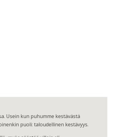
nissa. Usein kun puhumme kestävästä
inenkin puoli: taloudellinen kestävyys.