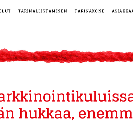
ELUT
TARINALLISTAMINEN
TARINAKONE
ASIAKKA
rkkinointikuluissa
n hukkaa, enem