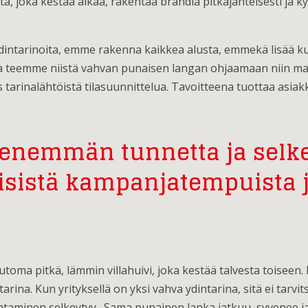
, joka kestää aikaa, rakentaa brändiä pitkäjänteisesti ja kyll
intarinoita, emme rakenna kaikkea alusta, emmekä lisää ku
 ja teemme niistä vahvan punaisen langan ohjaamaan niin mar
tarinalähtöistä tilasuunnittelua. Tavoitteena tuottaa asiakk
nemmän tunnetta ja selkey
äisistä kampanjatempuista ja
ma pitkä, lämmin villahuivi, joka kestää talvesta toiseen. 
rina. Kun yrityksellä on yksi vahva ydintarina, sitä ei tarvit
ohtaminen selkeytyy. Sama punainen lanka jatkuu, syvenee j