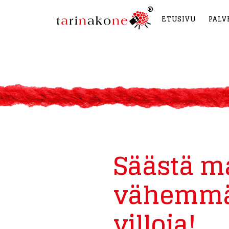
ETUSIVU
PALV
Säästä ma
vähemmä
villoja!