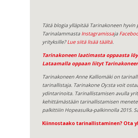
Tätä blogia ylläpitää Tarinakoneen hyvin
Tarinalammasta
Instagramissa
ja
Faceboo
yrityksille?
Lue siitä lisää täältä
.
Tarinakoneen laatimasta oppaasta löyd
Lataamalla oppaan liityt Tarinakoneen
Tarinakoneen Anne Kalliomäki on tarinalli
tarinallistaja. Tarinakone Oy:sta voit osta
ydintarinoita. Tarinallistamisen avulla yri
kehittämästään tarinallistamisen menete
palkittiiin Hopeasulka-palkinnolla 2015. S
Kiinnostaako tarinallistaminen?
Ota y