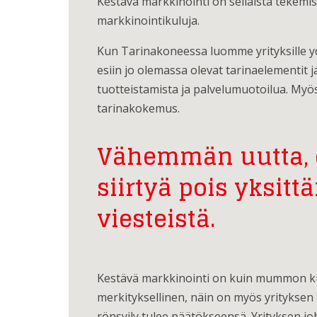
Kestävä markkinointi on sellaista tekemistä
markkinointikuluja.
Kun Tarinakoneessa luomme yrityksille yd
esiin jo olemassa olevat tarinaelementit
tuotteistamista ja palvelumuotoilua. Myös 
tarinakokemus.
Vähemmän uutta, e
siirtyä pois yksitt
viesteistä.
Kestävä markkinointi on kuin mummon kuto
merkityksellinen, näin on myös yrityksen ta
rönsyily tulee päätökseensä. Yrityksen j