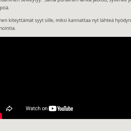
mpöä.
nen kiteyttämät syyt sille, miksi kannattaa nyt lähteä hyödy
nointia.