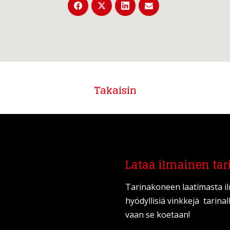
Takaisin
Lataa ilmainen tar
Tarinakoneen laatimasta i
hyödyllisiä vinkkejä tarinal
vaan se koetaan!