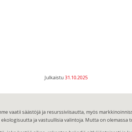
Julkaistu
31.10.2025
amme vaatii säästöjä ja resurssiviisautta, myös markkinoin
kologisuutta ja vastuullisia valintoja. Mutta on olemassa to