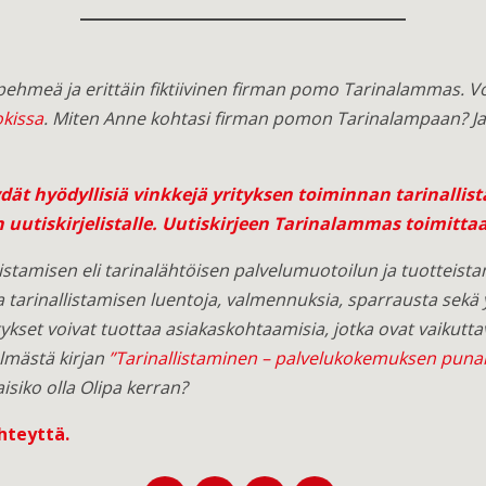
 pehmeä ja erittäin fiktiivinen firman pomo Tarinalammas. V
kissa
. Miten Anne kohtasi firman pomon Tarinalampaan? Ja
ät hyödyllisiä vinkkejä yrityksen toiminnan tarinallis
 uutiskirjelistalle. Uutiskirjeen Tarinalammas toimitta
stamisen eli tarinalähtöisen palvelumuotoilun ja tuotteistam
a tarinallistamisen luentoja, valmennuksia, sparrausta sekä yri
tykset voivat tuottaa asiakaskohtaamisia, jotka ovat vaikuttav
lmästä kirjan
”Tarinallistaminen – palvelukokemuksen puna
aisiko olla Olipa kerran?
hteyttä
.