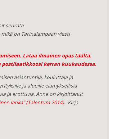
oit seurata
 mikä on Tarinalampaan viesti
tamiseen.
Lataa ilmainen opas täältä
.
a postilaatikkoosi kerran kuukaudessa.
isen asiantuntija, kouluttaja ja
tyksille ja alueille elämyksellisiä
ia ja erottuvia. Anne on kirjoittanut
inen lanka” (Talentum 2014)
. Kirja