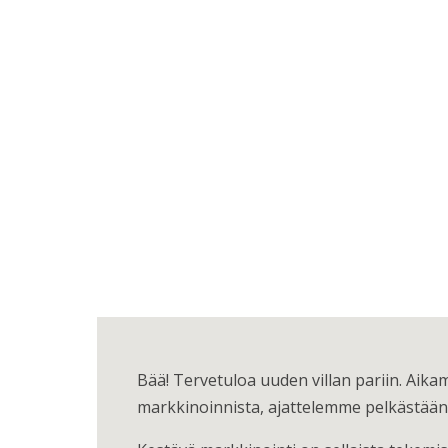
Bää! Tervetuloa uuden villan pariin. Aik
markkinoinnista, ajattelemme pelkästään e