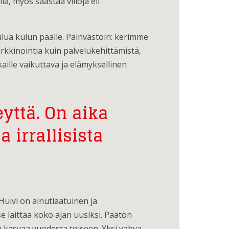
ä, myös säästää villoja eli
lua kulun päälle. Päinvastoin: kerimme
kkinointia kuin palvelukehittämistä,
aille vaikuttava ja elämyksellinen
ttä. On aika
 irrallisista
Huivi on ainutlaatuinen ja
se laittaa koko ajan uusiksi. Päätön
a kasvaa vuodesta toiseen. Yksi vahva