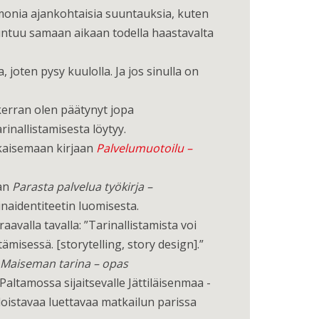
 monia ajankohtaisia suuntauksia, kuten
. Tuntuu samaan aikaan todella haastavalta
joten pysy kuulolla. Ja jos sinulla on
kerran olen päätynyt jopa
rinallistamisesta löytyy.
ulkaisemaan kirjaan
Palvelumuotoilu –
aan
Parasta palvelua työkirja –
naidentiteetin luomisesta.
aavalla tavalla: ”Tarinallistamista voi
misessä. [storytelling, story design].”
Maiseman tarina – opas
Paltamossa sijaitsevalle Jättiläisenmaa -
 loistavaa luettavaa matkailun parissa