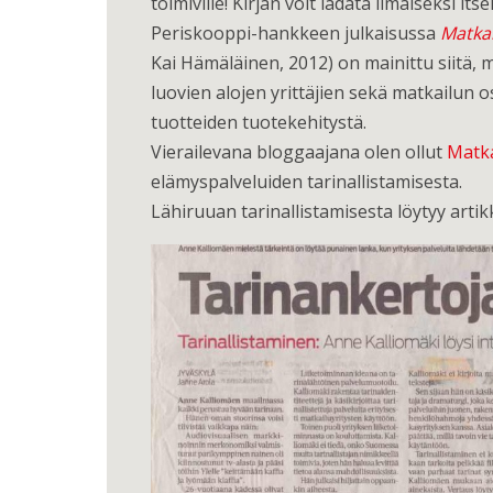
toimiville! Kirjan voit ladata ilmaiseksi itse
Periskooppi-hankkeen julkaisussa
Matka
Kai Hämäläinen, 2012) on mainittu siitä, 
luovien alojen yrittäjien sekä matkailun
tuotteiden tuotekehitystä.
Vierailevana bloggaajana olen ollut
Matka
elämyspalveluiden tarinallistamisesta.
Lähiruuan tarinallistamisesta löytyy arti