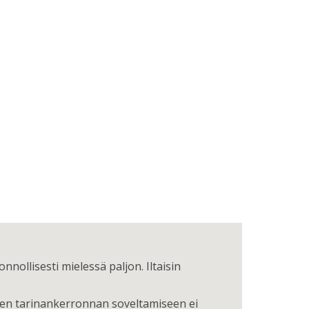
onnollisesti mielessä paljon. Iltaisin
sen tarinankerronnan soveltamiseen ei