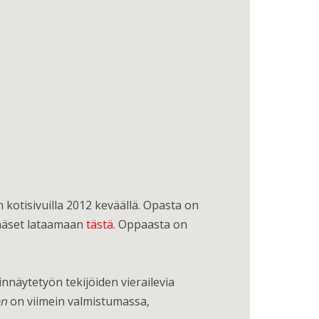
kotisivuilla 2012 keväällä. Opasta on
 pääset lataamaan
tästä
. Oppaasta on
innäytetyön tekijöiden vierailevia
en
on viimein valmistumassa,