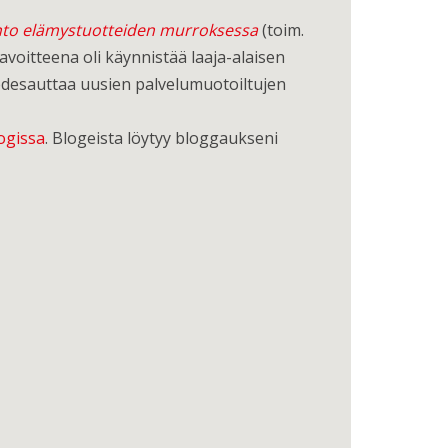
nto elämystuotteiden murroksessa
(toim.
avoitteena oli käynnistää laaja-alaisen
 edesauttaa uusien palvelumuotoiltujen
ogissa
. Blogeista löytyy bloggaukseni