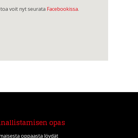
ietoa voit nyt seurata
Facebookissa
.
inallistamisen opas
lmaisesta oppaasta löydät