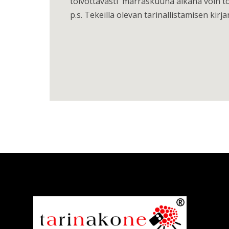
toivottavasti marraskuuna aikana voin toi
p.s. Tekeillä olevan tarinallistamisen kirja