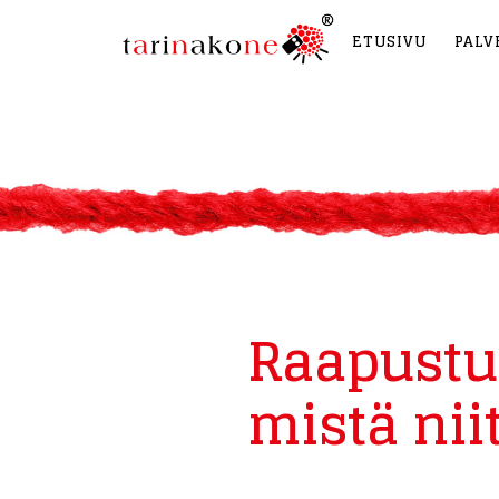
ETUSIVU
PALV
Raapustuk
mistä nii