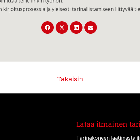
mittaa teille linkin työhön.
n kirjoitusprosessia ja yleisesti tarinallistamiseen liittyvää t
Takaisin
Lataa ilmainen tar
Tarinakoneen laatimasta i