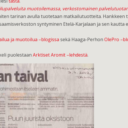
llesi
tästä
.
ilupalveluita muotoilemassa, verkostomainen palvelutuota
miten tarinan avulla tuotetaan matkailutuotteita. Hankkeen t
 osaamisverkoston syntyminen Etelä-Karjalaan ja sen kautta
ilua ja muotoilua –blogissa
sekä Haaga-Perhon
OlePro –bl
kkeli puolestaan
Arktiset Aromit –lehdestä
.