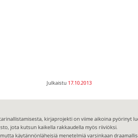
Julkaistu
17.10.2013
tarinallistamisesta, kirjaprojekti on viime aikoina pyörinyt lu
to, jota kutsun kaikella rakkaudella myös riiviöksi.
 mutta käytännönläheisiä menetelmiä varsinkaan draamalli