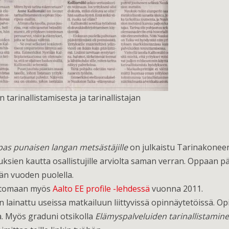
 tarinallistamisesta ja tarinallistajan
as punaisen langan metsästäjille
on julkaistu Tarinakoneen 
utuksien kautta osallistujille arviolta saman verran. Oppaan
män vuoden puolella.
kertomaan myös
Aalto EE profile -lehdessä
vuonna 2011.
on lainattu useissa matkailuun liittyvissä opinnäytetöissä. Op
a. Myös graduni otsikolla
Elämyspalveluiden tarinallistamin