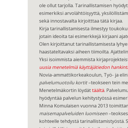
ole ollut tarjolla. Tarinallistamisen hyö
esimerkiksi arvolähtöisyyttä, yksilöllistä
sekä innostavalta kirjoitttaa tätä kirjaa.
Kirja tarinallistamisesta ilmestyy toukok
jotain ideoita tai esimerkkejä kirjaani ajat
Olen kirjoittanut tarinallistamisesta lyh
haastateltavaksi aiheen tiimoilta. Ajattel
Yksi isoimmista aiemmista kirjaprojekteis
uusia menetelmiä käyttäjätiedon hankin
Novia-ammattikorkeakoulun, Työ- ja elink
palvelumuotoilu kortit
–teokseen tein men
Menetelmäkortin löydät
täältä
. Palvelumu
hyödyntää palvelun kehitystyössä esimerki
Minna Komulaisen vuonna 2013 toimittam
maisemapalveluiden luomiseen
–teoksest
kohteelle tehdystä tarinallistamistyöstä.