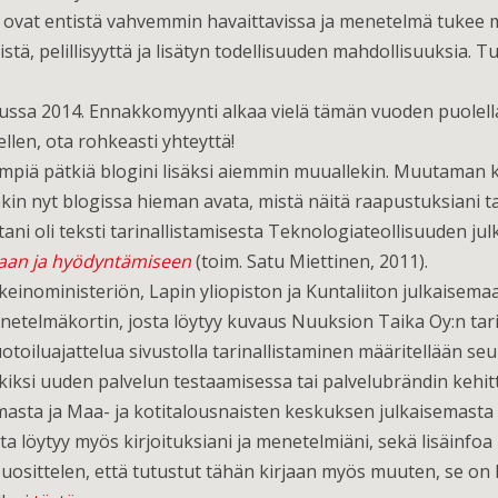
dyt ovat entistä vahvemmin havaittavissa ja menetelmä tukee
mistä, pelillisyyttä ja lisätyn todellisuuden mahdollisuuksia
uussa 2014. Ennakkomyynti alkaa vielä tämän vuoden puolella, 
ellen, ota rohkeasti yhteyttä!
yempiä pätkiä blogini lisäksi aiemmin muuallekin. Muutaman 
inkin nyt blogissa hieman avata, mistä näitä raapustuksiani ta
tani oli teksti tarinallistamisesta Teknologiateollisuuden j
taan ja hyödyntämiseen
(toim. Satu Miettinen, 2011).
einoministeriön, Lapin yliopiston ja Kuntaliiton julkaisem
etelmäkortin, josta löytyy kuvaus Nuuksion Taika Oy:n tari
otoiluajattelua sivustolla tarinallistaminen määritellään seur
ksi uuden palvelun testaamisessa tai palvelubrändin kehittä
asta ja Maa- ja kotitalousnaisten keskuksen julkaisemasta
a löytyy myös kirjoituksiani ja menetelmiäni, sekä lisäinfoa 
 Suosittelen, että tutustut tähän kirjaan myös muuten, se on