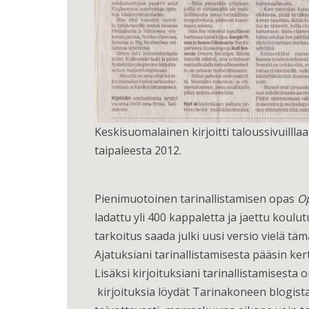
Keskisuomalainen kirjoitti taloussivuilllaan
taipaleesta 2012.
Pienimuotoinen tarinallistamisen opas
Op
ladattu yli 400 kappaletta ja jaettu koul
tarkoitus saada julki uusi versio vielä tä
Ajatuksiani tarinallistamisesta pääsin 
Lisäksi kirjoituksiani tarinallistamisesta 
kirjoituksia löydät Tarinakoneen blogist