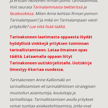
ja erittäin fiktiivinen firman pomo Tarinalammas.
Voit seurata
Tarinalammasta twitterissä
ja
facebookissa
. Miten Anne kohtasi firman pomon
Tarinalampaan?
Ja mikä on Tarinalampaan viesti
yrityksille?
Lue siitä lisää täältä
.
Tarinakoneen laatimasta oppaasta löydät
hyödyllisiä vinkkejä yrityksen toiminnan
tarinallistamiseen.
Lataa ilmainen opas
täältä
. Lataamalla oppaan liityt
Tarinakoneen uutiskirjelistalle. Uutiskirje
ilmestyy 4 kertaa vuodessa.
Tarinakoneen Anne Kalliomäki on
tarinallistamisen eli tarinalähtöisen strategisen
muotoilun asiantuntija, kouluttaja ja
tarinallistaja. Tarinallistamisen avulla yritykset
voivat tuottaa asiakaskohtaamisia, jotka ovat