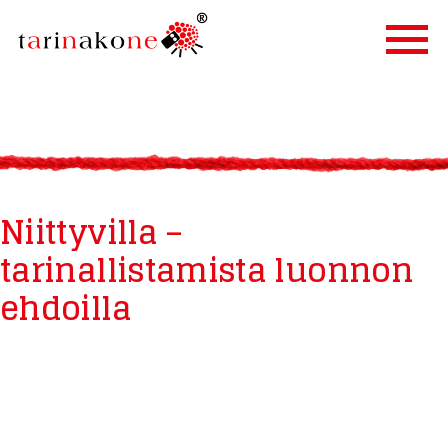
ETUSIVU
PALVELUT
TARINALLISTAMINEN
Niittyvilla –
TARINAKONE
tarinallistamista luonnon
ASIAKKAAT
ehdoilla
BLOGI
YHTEYSTIEDOT
IN ENGLISH