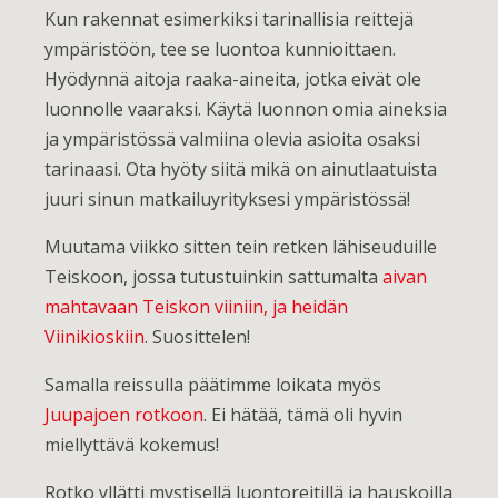
Kun rakennat esimerkiksi tarinallisia reittejä
ympäristöön, tee se luontoa kunnioittaen.
Hyödynnä aitoja raaka-aineita, jotka eivät ole
luonnolle vaaraksi. Käytä luonnon omia aineksia
ja ympäristössä valmiina olevia asioita osaksi
tarinaasi. Ota hyöty siitä mikä on ainutlaatuista
juuri sinun matkailuyrityksesi ympäristössä!
Muutama viikko sitten tein retken lähiseuduille
Teiskoon, jossa tutustuinkin sattumalta
aivan
mahtavaan Teiskon viiniin, ja heidän
Viinikioskiin
. Suosittelen!
Samalla reissulla päätimme loikata myös
Juupajoen rotkoon
. Ei hätää, tämä oli hyvin
miellyttävä kokemus!
Rotko yllätti mystisellä luontoreitillä ja hauskoilla