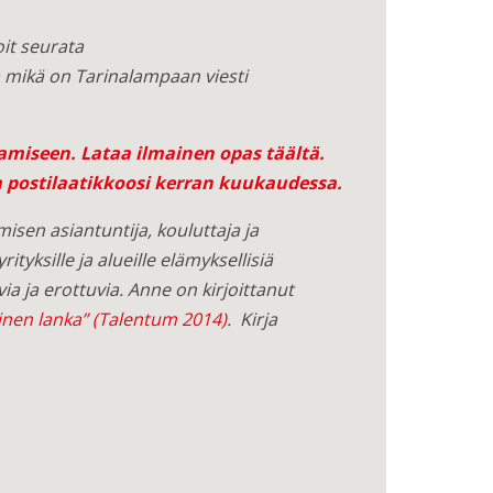
oit seurata
 mikä on Tarinalampaan viesti
tamiseen.
Lataa ilmainen opas täältä
.
a postilaatikkoosi kerran kuukaudessa.
isen asiantuntija, kouluttaja ja
tyksille ja alueille elämyksellisiä
ia ja erottuvia. Anne on kirjoittanut
inen lanka” (Talentum 2014)
. Kirja