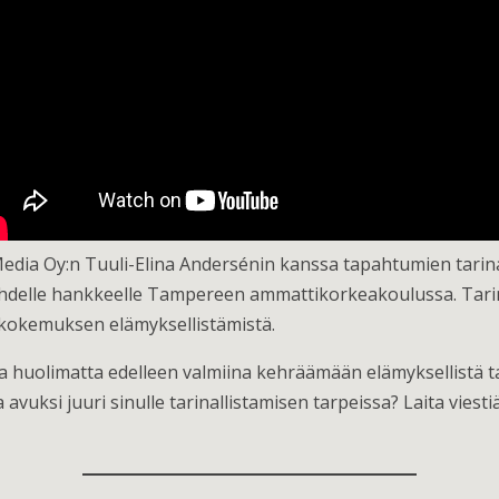
dia Oy:n Tuuli-Elina Andersénin kanssa tapahtumien tarinal
ahdelle hankkeelle Tampereen ammattikorkeakoulussa. Tari
akokemuksen elämyksellistämistä.
huolimatta edelleen valmiina kehräämään elämyksellistä tari
a avuksi juuri sinulle tarinallistamisen tarpeissa? Laita viest