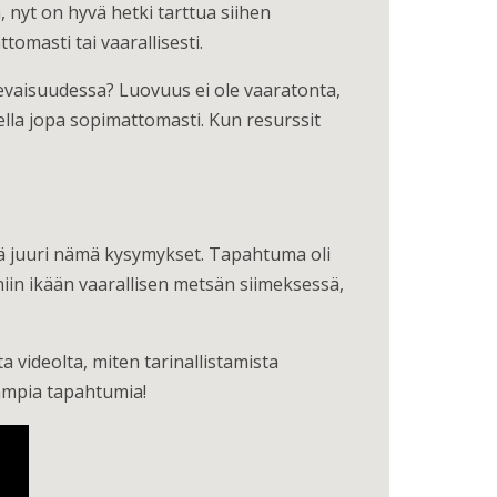
, nyt on hyvä hetki tarttua siihen
omasti tai vaarallisesti.
vaisuudessa? Luovuus ei ole vaaratonta,
la jopa sopimattomasti. Kun resurssit
ä juuri nämä kysymykset. Tapahtuma oli
e niin ikään vaarallisen metsän siimeksessä,
a videolta, miten tarinallistamista
ampia tapahtumia!