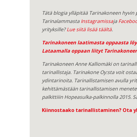
Tätä blogia ylläpitää Tarinakoneen hyvin
Tarinalammasta
Instagramissa
ja
Faceboo
yrityksille?
Lue siitä lisää täältä
.
Tarinakoneen laatimasta oppaasta löyd
Lataamalla oppaan liityt Tarinakoneen
Tarinakoneen Anne Kalliomäki on tarinalli
tarinallistaja. Tarinakone Oy:sta voit osta
ydintarinoita. Tarinallistamisen avulla yri
kehittämästään tarinallistamisen menete
palkittiiin Hopeasulka-palkinnolla 2015. S
Kiinnostaako tarinallistaminen?
Ota y