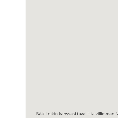
Bää! Loikin kanssasi tavallista villimmän N