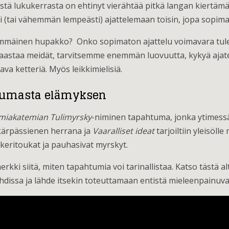
isestä lukukerrasta on ehtinyt vierähtää pitkä langan kiertämä
 (tai vähemmän lempeästi) ajattelemaan toisin, jopa sopimatt
simmäinen hupakko? Onko sopimaton ajattelu voimavara tule
staa meidät, tarvitsemme enemmän luovuutta, kykyä ajatel
va ketteriä. Myös leikkimielisiä.
htumasta elämyksen
imiakatemian Tulimyrsky
-niminen tapahtuma, jonka ytimess
i kärpässienen herrana ja
Vaaralliset ideat
tarjoiltiin yleisöll
okeritoukat ja pauhasivat myrskyt.
ki siitä, miten tapahtumia voi tarinallistaa. Katso tästä alt
hdissa ja lähde itsekin toteuttamaan entistä mieleenpainuv