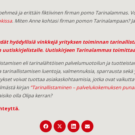
 pehmeä ja erittäin fiktiivinen firman pomo Tarinalammas. V
kissa
. Miten Anne kohtasi firman pomon Tarinalampaan? Ja
ät hyödyllisiä vinkkejä yrityksen toiminnan tarinallis
 uutiskirjelistalle. Uutiskirjeen Tarinalammas toimitta
stamisen eli tarinalähtöisen palvelumuotoilun ja tuotteistam
a tarinallistamisen luentoja, valmennuksia, sparrausta sekä yri
tykset voivat tuottaa asiakaskohtaamisia, jotka ovat vaikuttav
lmästä kirjan
”Tarinallistaminen – palvelukokemuksen puna
aisiko olla Olipa kerran?
hteyttä
.