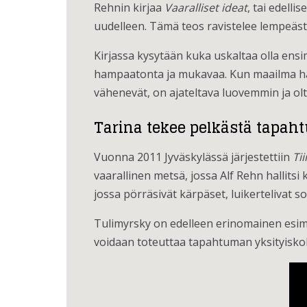
Rehnin kirjaa
Vaaralliset ideat
, tai edell
uudelleen. Tämä teos ravistelee lempeästi
Kirjassa kysytään kuka uskaltaa olla en
hampaatonta ja mukavaa. Kun maailma haa
vähenevät, on ajateltava luovemmin ja olta
Tarina tekee pelkästä tapa
Vuonna 2011 Jyväskylässä järjestettiin
Ti
vaarallinen metsä, jossa Alf Rehn hallits
jossa pörräsivät kärpäset, luikertelivat s
Tulimyrsky on edelleen erinomainen esimerk
voidaan toteuttaa tapahtuman yksityisko