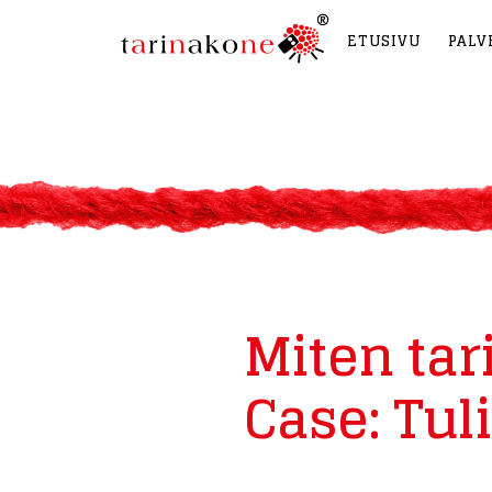
ETUSIVU
PALV
Miten tar
Case: Tul