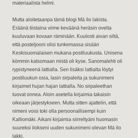
materiaalista helmi.
Mutta aloitetaanpa tämä blogi Mä ilo lakista.
Eräänä tiistaina viime keväänä heräsin ovelta
kuuluvaan kovaan räminään. Kuulosti aivan siltä,
että posteljooni olisi tunkemassa sisään
Keskisuomalaisen mukana postiluukusta. Unisena
kömmin katsomaan mistä oli kyse. Sanomalehti oli
rypistyneenä lattialla. Sen lisäksi lattialta löytyi
postiluukun osia, lasin sirpaleita ja sukunimeni
kirjaimet hujan hajan lattialla.
No sirpaleethan
tuovat onnea. Aloin asetella kirjaimia takaisin
oikeaan järjestykseen. Mutta sitten ajattelin, että
nimeni voisi toki olla persoonallisempi kuin
Kalliomäki. Aikani kirjaimia siirreltyäni huomasin
suureksi ilokseni uuden sukunimeni olevan Mä ilo
lakki.