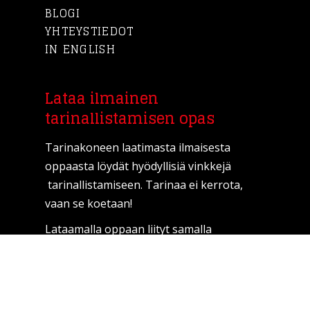
BLOGI
YHTEYSTIEDOT
IN ENGLISH
Lataa ilmainen
tarinallistamisen opas
Tarinakoneen laatimasta ilmaisesta
oppaasta löydät hyödyllisiä vinkkejä
tarinallistamiseen. Tarinaa ei kerrota,
vaan se koetaan!
Lataamalla oppaan liityt samalla
Tarinakoneen uutiskirjelistalle, josta voit
halutessasi poistua koska tahansa.
Lataa ilmainen opas täyttämällä alla oleva