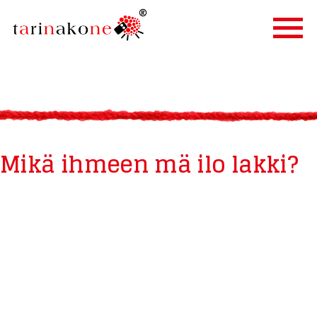
ETUSIVU
PALVELUT
TARINALLISTAMINEN
Mikä ihmeen mä ilo lakki?
TARINAKONE
ASIAKKAAT
BLOGI
YHTEYSTIEDOT
IN ENGLISH