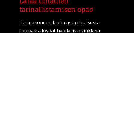
Lataa ilmainen
tarinallistamisen opas
Tarinakoneen laatimasta ilmaisesta
oppaasta löydät hyödyllisiä vinkkejä
tarinallistamiseen. Tarinaa ei kerrota,
vaan se koetaan!
Lataamalla oppaan liityt samalla
Tarinakoneen uutiskirjelistalle, josta voit
halutessasi poistua koska tahansa.
Lataa ilmainen opas täyttämällä alla oleva
lomake. Osoitetietoja ei
luovuteta ulkopuolisille tahoille.