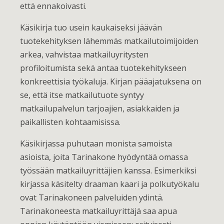
että ennakoivasti.
Käsikirja tuo usein kaukaiseksi jäävän
tuotekehityksen lähemmäs matkailutoimijoiden
arkea, vahvistaa matkailuyritysten
profiloitumista sekä antaa tuotekehitykseen
konkreettisia työkaluja. Kirjan pääajatuksena on
se, että itse matkailutuote syntyy
matkailupalvelun tarjoajien, asiakkaiden ja
paikallisten kohtaamisissa.
Käsikirjassa puhutaan monista samoista
asioista, joita Tarinakone hyödyntää omassa
työssään matkailuyrittäjien kanssa. Esimerkiksi
kirjassa käsitelty draaman kaari ja polkutyökalu
ovat Tarinakoneen palveluiden ydintä.
Tarinakoneesta matkailuyrittäjä saa apua