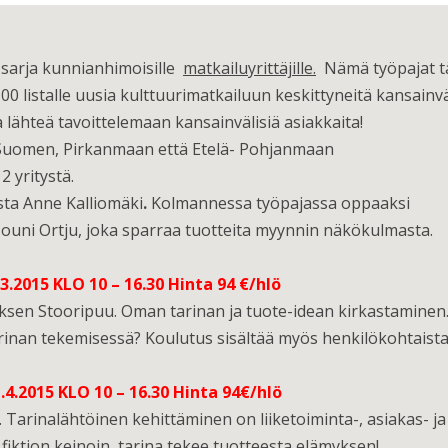
 sarja kunnianhimoisille
matkailuyrittäjille.
Nämä työpajat tä
 listalle uusia kulttuurimatkailuun keskittyneitä kansainvä
a lähteä tavoittelemaan kansainvälisiä asiakkaita!
i-Suomen, Pirkanmaan että Etelä- Pohjanmaan
2 yritystä.
ta Anne Kalliomäki
.
Kolmannessa työpajassa oppaaksi
ouni Ortju, joka sparraa tuotteita myynnin näkökulmasta.
2015 KLO 10 – 16.30 Hinta 94 €/hlö
yksen Stooripuu. Oman tarinan ja tuote-idean kirkastaminen
inan tekemisessä? Koulutus sisältää myös henkilökohtaist
.2015 KLO 10 – 16.30 Hinta 94€/hlö
 Tarinalähtöinen kehittäminen on liiketoiminta-, asiakas- ja
fiktion keinoin, tarina tekee tuotteesta elämyksen!