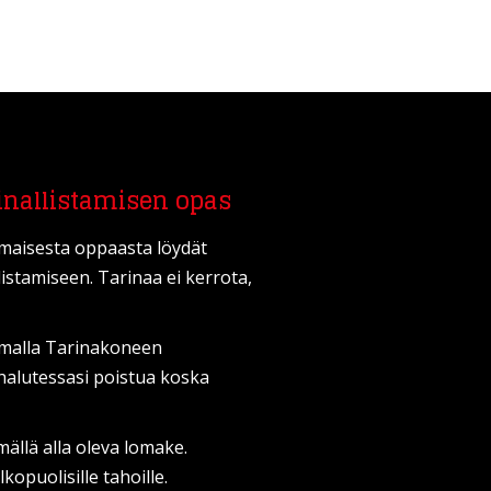
inallistamisen opas
lmaisesta oppaasta löydät
listamiseen. Tarinaa ei kerrota,
amalla Tarinakoneen
it halutessasi poistua koska
mällä alla oleva lomake.
kopuolisille tahoille.