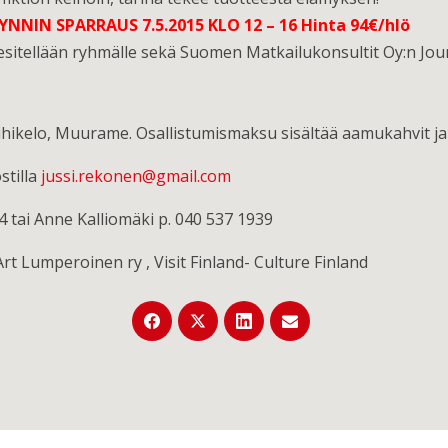
NNIN SPARRAUS 7.5.2015 KLO 12 – 16 Hinta 94€/hlö
itellään ryhmälle sekä Suomen Matkailukonsultit Oy:n Jouni 
iihikelo, Muurame. Osallistumismaksu sisältää aamukahvit j
stilla
jussi.rekonen@gmail.com
4 tai Anne Kalliomäki p. 040 537 1939
Art Lumperoinen ry , Visit Finland- Culture Finland