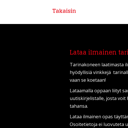
Takaisin
Lataa ilmainen tar
Tarinakoneen laatimasta i
hyödyllisiä vinkkejä tarinal
vaan se koetaan!
Lataamalla oppaan liityt s
uutiskirjelistalle, josta vo
tahansa.
Lataa ilmainen opas täyttä
Osoitetietoja ei luovuteta ul