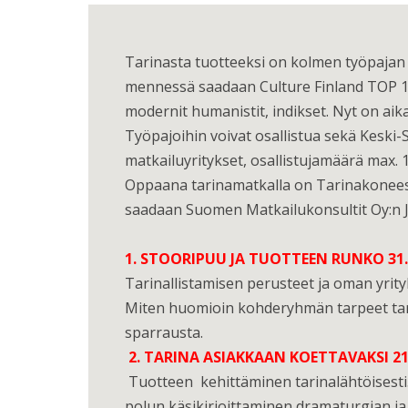
Tarinasta tuotteeksi on kolmen työpajan
mennessä saadaan Culture Finland TOP 100
modernit humanistit, indikset. Nyt on aik
Työpajoihin voivat osallistua sekä Kesk
matkailuyritykset, osallistujamäärä max. 1
Oppaana tarinamatkalla on Tarinakonees
saadaan Suomen Matkailukonsultit Oy:n J
1. STOORIPUU JA TUOTTEEN RUNKO 31.3.
Tarinallistamisen perusteet ja oman yrit
Miten huomioin kohderyhmän tarpeet tar
sparrausta.
2. TARINA ASIAKKAAN KOETTAVAKSI 21.4
Tuotteen kehittäminen tarinalähtöisesti.
polun käsikirjoittaminen dramaturgian ja 