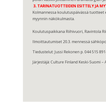
3. TARINAT
UOTTEIDEN ESITTELY JA MYY
Kolmannessa koulutuspäivässä tuotteet es
myynnin näkökulmasta.
Koulutuspaikkana Riihivuori, Ravintola R
Ilmoittautumiset 20.3. mennessä sähköpo
Tiedustelut: Jussi Rekonen p. 044 515 891
Järjestäjä: Culture Finland Keski-Suomi – 