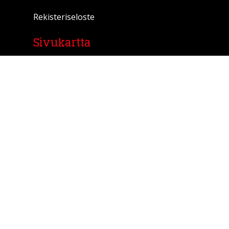
Rekisteriseloste
Sivukartta
ETUSIVU
PALVELUT
TARINAPAJAT
TARINASTARTTI
YHTEISTYÖSSÄ
TARINALLISTAMINEN
KIRJA
TARINAKONE
TARINALAMMAS
ANNE
ASIAKKAAT
BLOGI
YHTEYSTIEDOT