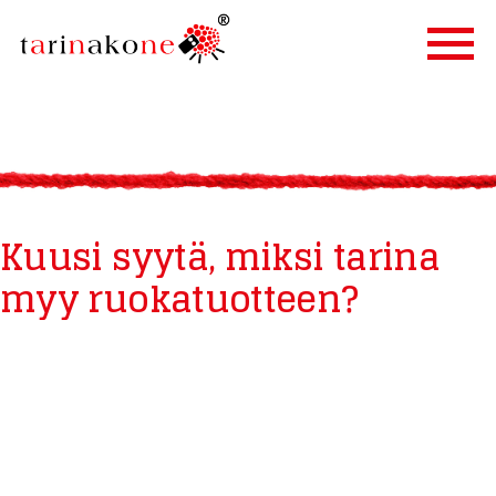
ETUSIVU
PALVELUT
TARINALLISTAMINEN
Kuusi syytä, miksi tarina
TARINAKONE
myy ruokatuotteen?
ASIAKKAAT
BLOGI
YHTEYSTIEDOT
IN ENGLISH