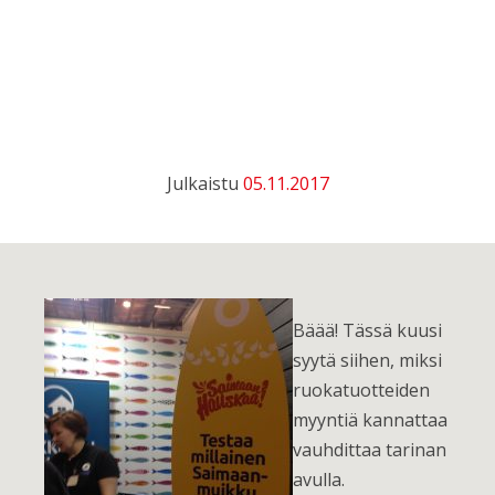
Julkaistu
05.11.2017
Bäää!
Tässä kuusi
syytä siihen, miksi
ruokatuotteiden
myyntiä kannattaa
vauhdittaa tarinan
avulla.