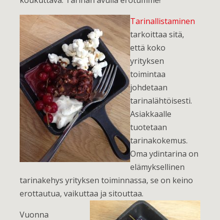
koukuttava. Tarinan avulla erotumme!
Tarinallistaminen
tarkoittaa sitä,
että koko
yrityksen
toimintaa
johdetaan
tarinalähtöisesti.
Asiakkaalle
tuotetaan
tarinakokemus.
Oma ydintarina on
elämyksellinen
tarinakehys yrityksen toiminnassa, se on keino
erottautua, vaikuttaa ja sitouttaa.
Vuonna