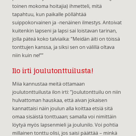
toinen mokoma hoitajia) ihmetteli, mitä
tapahtuu, kun paikalle pöllähtää
suippokorvainen ja -nenäinen ilmestys. Antoivat
kuitenkin lapseni ja lapsi sai loistavan tarinan,
jolla päteä koko talviaika: ”Meidän äiti on töissä
tonttujen kanssa, ja siksi sen on välillä oltava
niin kuin ne!””
Ilo irti joulutonttuilusta!
Miia kannustaa meitä ottamaan
joulutonttuilusta ilon irti: ”Joulutonttuilu on niin
hulvattoman hauskaa, että aivan jokaisen
kannattaisi näin joulun alla koittaa etsiä sitä
omaa sisäistä tonttuaan; samalla voi nimittäin
löytyä myös lapsenmieli ja joulunilo. Voi pohtia
millainen tonttu olisi, jos saisi päättää – minkä