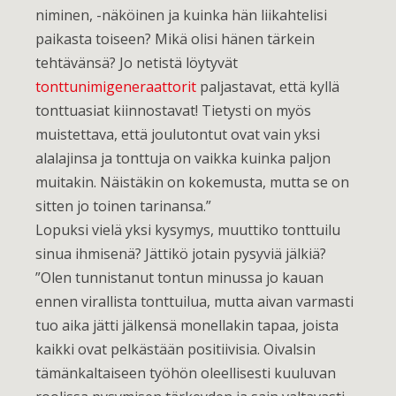
niminen, -näköinen ja kuinka hän liikahtelisi
paikasta toiseen? Mikä olisi hänen tärkein
tehtävänsä? Jo netistä löytyvät
tonttunimigeneraattorit
paljastavat, että kyllä
tonttuasiat kiinnostavat! Tietysti on myös
muistettava, että joulutontut ovat vain yksi
alalajinsa ja tonttuja on vaikka kuinka paljon
muitakin. Näistäkin on kokemusta, mutta se on
sitten jo toinen tarinansa.”
Lopuksi vielä yksi kysymys, muuttiko tonttuilu
sinua ihmisenä? Jättikö jotain pysyviä jälkiä?
”Olen tunnistanut tontun minussa jo kauan
ennen virallista tonttuilua, mutta aivan varmasti
tuo aika jätti jälkensä monellakin tapaa, joista
kaikki ovat pelkästään positiivisia. Oivalsin
tämänkaltaiseen työhön oleellisesti kuuluvan