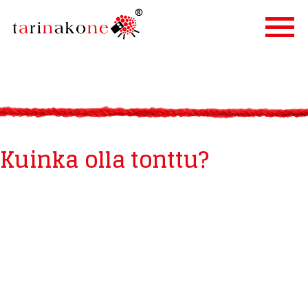
ETUSIVU
PALVELUT
TARINALLISTAMINEN
Kuinka olla tonttu?
TARINAKONE
ASIAKKAAT
BLOGI
YHTEYSTIEDOT
IN ENGLISH