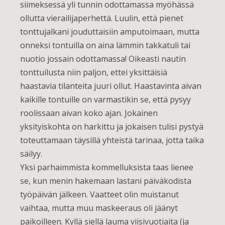
siimeksessä yli tunnin odottamassa myöhässä
ollutta vierailijaperhettä. Luulin, että pienet
tonttujalkani jouduttaisiin amputoimaan, mutta
onneksi tontuilla on aina lämmin takkatuli tai
nuotio jossain odottamassa! Oikeasti nautin
tonttuilusta niin paljon, ettei yksittäisiä
haastavia tilanteita juuri ollut. Haastavinta aivan
kaikille tontuille on varmastikin se, että pysyy
roolissaan aivan koko ajan. Jokainen
yksityiskohta on harkittu ja jokaisen tulisi pystyä
toteuttamaan täysillä yhteistä tarinaa, jotta taika
säilyy.
Yksi parhaimmista kommelluksista taas lienee
se, kun menin hakemaan lastani päiväkodista
työpäivän jälkeen. Vaatteet olin muistanut
vaihtaa, mutta muu maskeeraus oli jäänyt
paikoilleen. Kyllä siellä lauma viisivuotiaita (ja