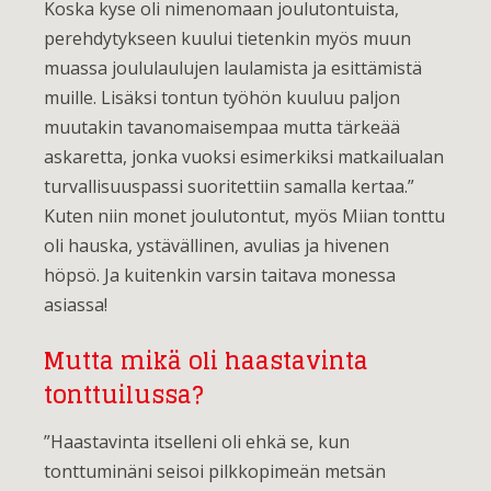
Koska kyse oli nimenomaan joulutontuista,
perehdytykseen kuului tietenkin myös muun
muassa joululaulujen laulamista ja esittämistä
muille. Lisäksi tontun työhön kuuluu paljon
muutakin tavanomaisempaa mutta tärkeää
askaretta, jonka vuoksi esimerkiksi matkailualan
turvallisuuspassi suoritettiin samalla kertaa.”
Kuten niin monet joulutontut, myös Miian tonttu
oli hauska, ystävällinen, avulias ja hivenen
höpsö. Ja kuitenkin varsin taitava monessa
asiassa!
Mutta mikä oli haastavinta
tonttuilussa?
”Haastavinta itselleni oli ehkä se, kun
tonttuminäni seisoi pilkkopimeän metsän