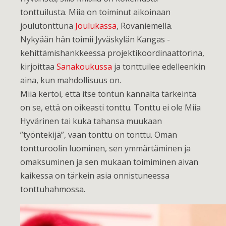
tonttuilusta. Miia on toiminut aikoinaan
joulutonttuna
Joulukassa
, Rovaniemellä.
Nykyään hän toimii Jyväskylän Kangas -
kehittämishankkeessa projektikoordinaattorina,
kirjoittaa
Sanakoukussa
ja tonttuilee edelleenkin
aina, kun mahdollisuus on.
Miia kertoi, että itse tontun kannalta tärkeintä
on se, että on oikeasti tonttu. Tonttu ei ole Miia
Hyvärinen tai kuka tahansa muukaan
”työntekijä”, vaan tonttu on tonttu. Oman
tontturoolin luominen, sen ymmärtäminen ja
omaksuminen ja sen mukaan toimiminen aivan
kaikessa on tärkein asia onnistuneessa
tonttuhahmossa.