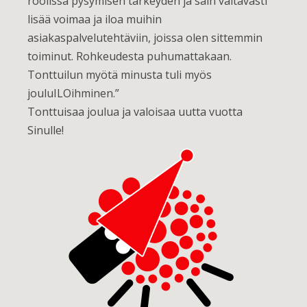
roolissa pysymisen tärkeyden ja sain valtavasti
lisää voimaa ja iloa muihin
asiakaspalvelutehtäviin, joissa olen sittemmin
toiminut. Rohkeudesta puhumattakaan.
Tonttuilun myötä minusta tuli myös
jouluILOihminen.”
Tonttuisaa joulua ja valoisaa uutta vuotta
Sinulle!