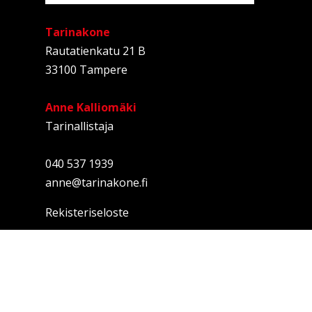
Tarinakone
Rautatienkatu 21 B
33100 Tampere
Anne Kalliomäki
Tarinallistaja
040 537 1939
anne@tarinakone.fi
Rekisteriseloste
Sivukartta
ETUSIVU
PALVELUT