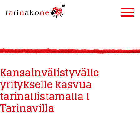
ETUSIVU
PALVELUT
TARINALLISTAMINEN
Kansainvälistyvälle
TARINAKONE
yritykselle kasvua
ASIAKKAAT
tarinallistamalla I
BLOGI
YHTEYSTIEDOT
Tarinavilla
IN ENGLISH