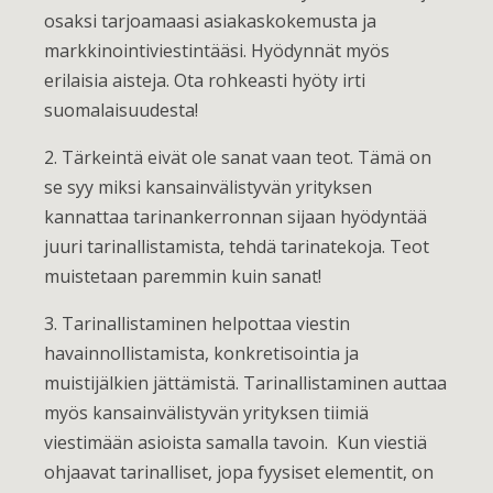
osaksi tarjoamaasi asiakaskokemusta ja
markkinointiviestintääsi. Hyödynnät myös
erilaisia aisteja. Ota rohkeasti hyöty irti
suomalaisuudesta!
2. Tärkeintä eivät ole sanat vaan teot. Tämä on
se syy miksi kansainvälistyvän yrityksen
kannattaa tarinankerronnan sijaan hyödyntää
juuri tarinallistamista, tehdä tarinatekoja. Teot
muistetaan paremmin kuin sanat!
3. Tarinallistaminen helpottaa viestin
havainnollistamista, konkretisointia ja
muistijälkien jättämistä. Tarinallistaminen auttaa
myös kansainvälistyvän yrityksen tiimiä
viestimään asioista samalla tavoin. Kun viestiä
ohjaavat tarinalliset, jopa fyysiset elementit, on