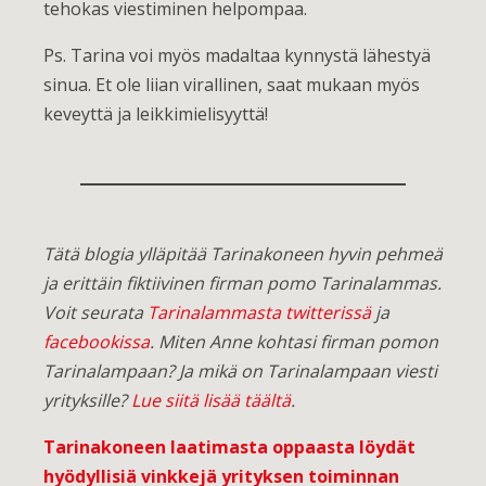
tehokas viestiminen helpompaa.
Ps. Tarina voi myös madaltaa kynnystä lähestyä
sinua. Et ole liian virallinen, saat mukaan myös
keveyttä ja leikkimielisyyttä!
Tätä blogia ylläpitää Tarinakoneen hyvin pehmeä
ja erittäin fiktiivinen firman pomo Tarinalammas.
Voit seurata
Tarinalammasta twitterissä
ja
facebookissa
. Miten Anne kohtasi firman pomon
Tarinalampaan?
Ja mikä on Tarinalampaan viesti
yrityksille?
Lue siitä lisää täältä
.
Tarinakoneen laatimasta oppaasta löydät
hyödyllisiä vinkkejä yrityksen toiminnan