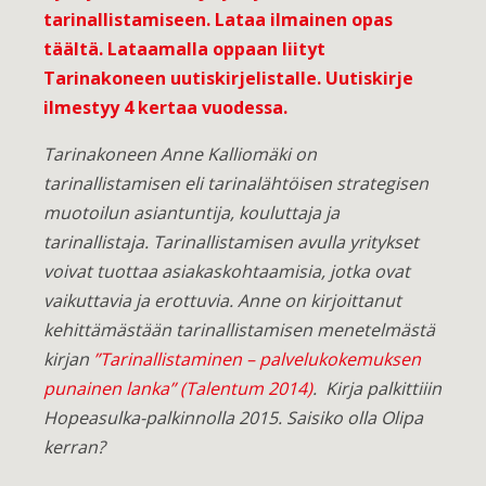
tarinallistamiseen.
Lataa ilmainen opas
täältä
. Lataamalla oppaan liityt
Tarinakoneen uutiskirjelistalle. Uutiskirje
ilmestyy 4 kertaa vuodessa.
Tarinakoneen Anne Kalliomäki on
tarinallistamisen eli tarinalähtöisen strategisen
muotoilun asiantuntija, kouluttaja ja
tarinallistaja. Tarinallistamisen avulla yritykset
voivat tuottaa asiakaskohtaamisia, jotka ovat
vaikuttavia ja erottuvia. Anne on kirjoittanut
kehittämästään tarinallistamisen menetelmästä
kirjan
”Tarinallistaminen – palvelukokemuksen
punainen lanka” (Talentum 2014)
. Kirja palkittiiin
Hopeasulka-palkinnolla 2015. Saisiko olla Olipa
kerran?