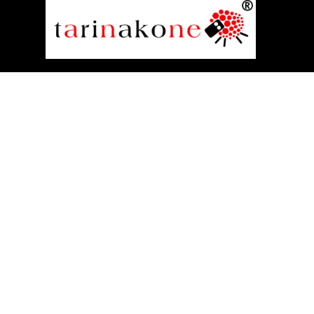
Tarinakone
Rautatienkatu 21 B
33100 Tampere
Anne Kalliomäki
Tarinallistaja
040 537 1939
anne@tarinakone.fi
Rekisteriseloste
Sivukartta