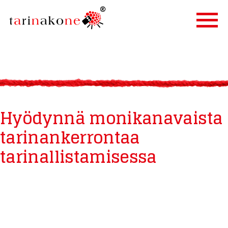
ETUSIVU
PALVELUT
TARINALLISTAMINEN
Hyödynnä monikanavaista
TARINAKONE
tarinankerrontaa
ASIAKKAAT
tarinallistamisessa
BLOGI
YHTEYSTIEDOT
IN ENGLISH