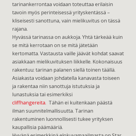
tarinankerrontaa voidaan toteuttaa erilaisin
tavoin myös perinteisessä yrityskentässä –
kliseisesti sanottuna, vain mielikuvitus on tässä
rajana.
Hyvässä tarinassa on aukkoja. Yhtä tärkeää kuin
se mitä kerrotaan on se mitä jätetään
kertomatta. Vastausta vaille jäävät kohdat saavat
asiakkaan mielikuvituksen liikkelle. Kokonaisuus
rakentuu: tarinan palanen siellä toinen täällä.
Asiakasta voidaan johdatella kanavasta toiseen
ja rakentaa niin sanottuja istutuksia ja
lunastuksia tai esimerkiksi
cliffhangereita.
Tähän ei kuitenkaan päästä
ilman suunnitelmallisuutta. Tarinan
rakentuminen luonnollisesti tukee yrityksen
kaupallisia päämääriä.
Hyvänä esimerkkinä elokuvamaailmasta on Star