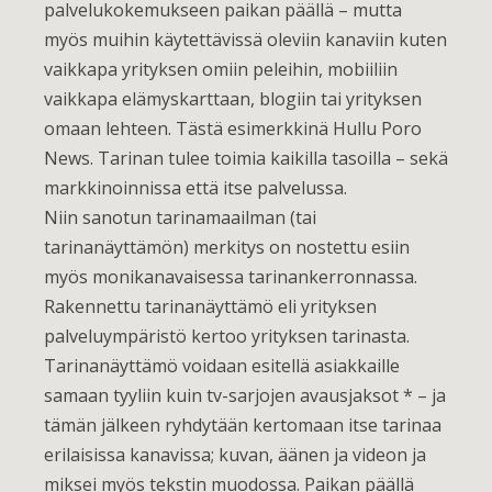
palvelukokemukseen paikan päällä – mutta
myös muihin käytettävissä oleviin kanaviin kuten
vaikkapa yrityksen omiin peleihin, mobiiliin
vaikkapa elämyskarttaan, blogiin tai yrityksen
omaan lehteen. Tästä esimerkkinä Hullu Poro
News. Tarinan tulee toimia kaikilla tasoilla – sekä
markkinoinnissa että itse palvelussa.
Niin sanotun tarinamaailman (tai
tarinanäyttämön) merkitys on nostettu esiin
myös monikanavaisessa tarinankerronnassa.
Rakennettu tarinanäyttämö eli yrityksen
palveluympäristö kertoo yrityksen tarinasta.
Tarinanäyttämö voidaan esitellä asiakkaille
samaan tyyliin kuin tv-sarjojen avausjaksot * – ja
tämän jälkeen ryhdytään kertomaan itse tarinaa
erilaisissa kanavissa; kuvan, äänen ja videon ja
miksei myös tekstin muodossa. Paikan päällä