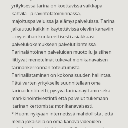
yrityksessä tarina on koettavissa vaikkapa
kahvila- ja ravintolatoiminnassa,
majoituspalveluissa ja elämyspalveluissa. Tarina
jalkautuu kaikkiin käytettävissä oleviin kanaviin
– myös ihan konkreettisesti asiakkaasi
palvelukokemukseen palvelutilanteissa.
Tarinalähtöinen palveluiden muotoilu ja siihen
liittyvät menetelmät tukevat monikanavaisen
tarinankerronnan toteutumista.
Tarinallistaminen on kokonaisuuden hallintaa.
Tätä varten yritykselle suunnitellaan oma
tarinaidentiteetti, pysyvä tarinanäyttämö sekä
markkinointiviestintä että palvelut tukemaan
tarinan kertomista: monikanavaisesti.
* Huom. nykyään internetissä mahdollista , että
meillä jokaisella on oma kanava videoiden