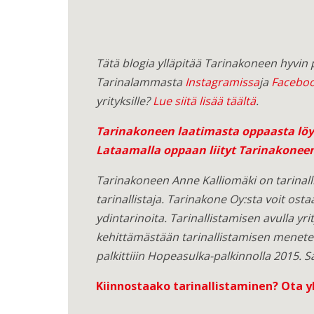
Tätä blogia ylläpitää Tarinakoneen hyvin
Tarinalammasta
Instagramissa
ja
Faceboo
yrityksille?
Lue siitä lisää täältä
.
Tarinakoneen laatimasta oppaasta löyd
Lataamalla oppaan liityt Tarinakoneen
Tarinakoneen Anne Kalliomäki on tarinalli
tarinallistaja. Tarinakone Oy:sta voit osta
ydintarinoita. Tarinallistamisen avulla yri
kehittämästään tarinallistamisen menete
palkittiiin Hopeasulka-palkinnolla 2015. S
Kiinnostaako tarinallistaminen?
Ota y