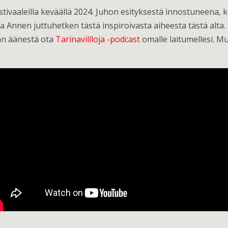
ivaaleilla keväällä 2024. Juhon esityksestä innostuneena
ja Annen juttuhetken tästä inspiroivasta aiheesta tästä alta
aan äänestä ota
Tarinavillloja -podcast
omalle laitumellesi. Mu