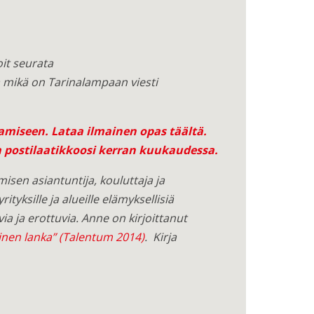
oit seurata
 mikä on Tarinalampaan viesti
tamiseen.
Lataa ilmainen opas täältä
.
a postilaatikkoosi kerran kuukaudessa.
isen asiantuntija, kouluttaja ja
tyksille ja alueille elämyksellisiä
ia ja erottuvia. Anne on kirjoittanut
inen lanka” (Talentum 2014)
. Kirja