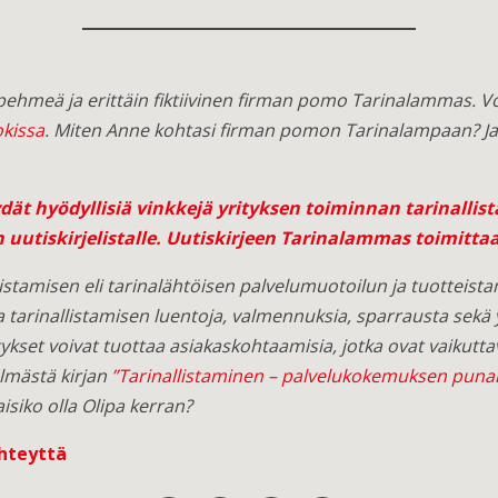
 pehmeä ja erittäin fiktiivinen firman pomo Tarinalammas. V
kissa
. Miten Anne kohtasi firman pomon Tarinalampaan? Ja
ät hyödyllisiä vinkkejä yrityksen toiminnan tarinallis
 uutiskirjelistalle. Uutiskirjeen Tarinalammas toimitta
stamisen eli tarinalähtöisen palvelumuotoilun ja tuotteistam
a tarinallistamisen luentoja, valmennuksia, sparrausta sekä yri
tykset voivat tuottaa asiakaskohtaamisia, jotka ovat vaikuttav
lmästä kirjan
”Tarinallistaminen – palvelukokemuksen puna
aisiko olla Olipa kerran?
hteyttä