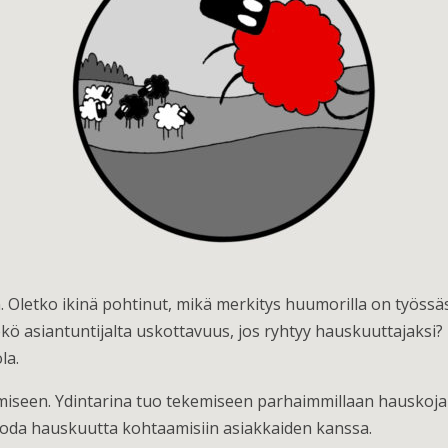
n. Oletko ikinä pohtinut, mikä merkitys huumorilla on työssä
neekö asiantuntijalta uskottavuus, jos ryhtyy hauskuuttajak
la.
amiseen. Ydintarina tuo tekemiseen parhaimmillaan hauskoja 
uoda hauskuutta kohtaamisiin asiakkaiden kanssa.