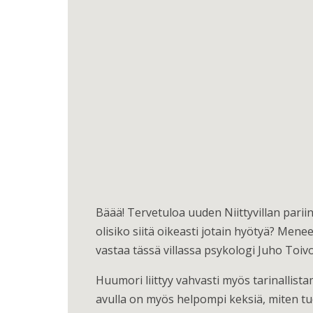
Bäää! Tervetuloa uuden Niittyvillan parii
olisiko siitä oikeasti jotain hyötyä? Me
vastaa tässä villassa psykologi Juho Toivo
Huumori liittyy vahvasti myös tarinallist
avulla on myös helpompi keksiä, miten t