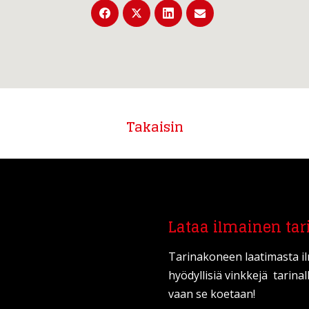
Takaisin
Lataa ilmainen tar
Tarinakoneen laatimasta i
hyödyllisiä vinkkejä tarinal
vaan se koetaan!