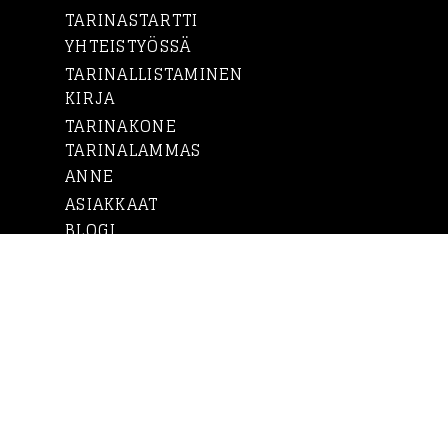
TARINASTARTTI
YHTEISTYÖSSÄ
TARINALLISTAMINEN
KIRJA
TARINAKONE
TARINALAMMAS
ANNE
ASIAKKAAT
BLOGI
YHTEYSTIEDOT
IN ENGLISH
Lataa ilmainen
tarinallistamisen opas
Tarinakoneen laatimasta ilmaisesta