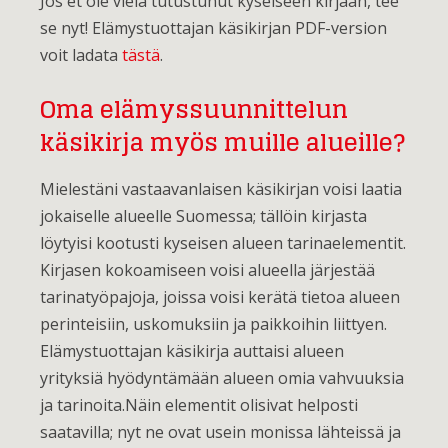
Jos et ole vielä tutustunut kyseiseen kirjaan, tee
se nyt! Elämystuottajan käsikirjan PDF-version
voit ladata
tästä
.
Oma elämyssuunnittelun
käsikirja myös muille alueille?
Mielestäni vastaavanlaisen käsikirjan voisi laatia
jokaiselle alueelle Suomessa; tällöin kirjasta
löytyisi kootusti kyseisen alueen tarinaelementit.
Kirjasen kokoamiseen voisi alueella järjestää
tarinatyöpajoja, joissa voisi kerätä tietoa alueen
perinteisiin, uskomuksiin ja paikkoihin liittyen.
Elämystuottajan käsikirja auttaisi alueen
yrityksiä hyödyntämään alueen omia vahvuuksia
ja tarinoita.Näin elementit olisivat helposti
saatavilla; nyt ne ovat usein monissa lähteissä ja