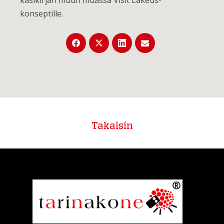
käsikirjan muun muassa Visit Lakeus-
konseptille.
Takaisin