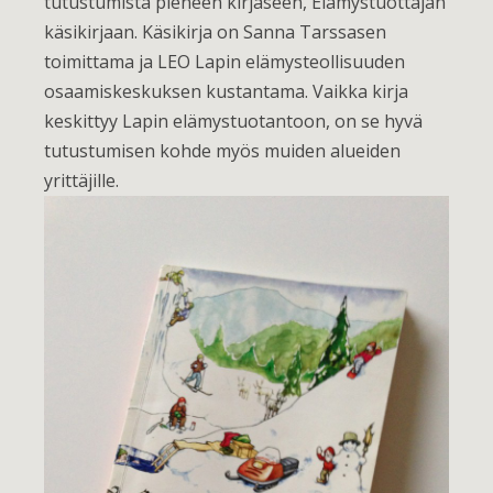
tutustumista pieneen kirjaseen, Elämystuottajan
käsikirjaan. Käsikirja on Sanna Tarssasen
toimittama ja LEO Lapin elämysteollisuuden
osaamiskeskuksen kustantama. Vaikka kirja
keskittyy Lapin elämystuotantoon, on se hyvä
tutustumisen kohde myös muiden alueiden
yrittäjille.