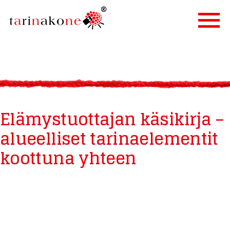
ETUSIVU
PALVELUT
TARINALLISTAMINEN
Elämystuottajan käsikirja –
TARINAKONE
alueelliset tarinaelementit
ASIAKKAAT
koottuna yhteen
BLOGI
YHTEYSTIEDOT
IN ENGLISH