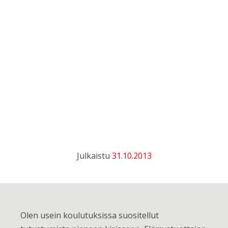
Julkaistu
31.10.2013
Olen usein koulutuksissa suositellut