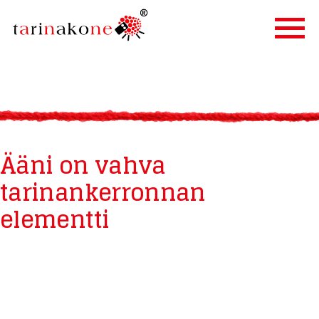
ETUSIVU
PALVELUT
TARINALLISTAMINEN
Ääni on vahva
TARINAKONE
tarinankerronnan
ASIAKKAAT
elementti
BLOGI
YHTEYSTIEDOT
IN ENGLISH