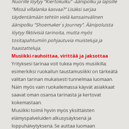
Nuorille löytyy ”Kiertokulku” -äänipolku ja lapsille
”Missä villalanka kasvaa?” Lisäksi sarjaa
täydentämään tehtiin vielä kansainvälinen
äänipolku ”Shoemaker ́s Journey”. Äänipoluista
löytyy fiktiivisiä tarinoita, mutta myös
tositapahtumiin pohjautuvia muisteluja ja
haastatteluja.
Musiikki rauhoittaa, virittää ja jaksottaa
Yrityksesi tarinaa voit tukea myös musiikilla;
esimerkiksi ruokailun taustamusiikki on tärkeätä
valitan tarinan mukaisesti tunnelmaa luomaan.
Näin myös vain ruokailemassa käyvät asiakkaat
saavat oman osansa tarinasta ja kertovat
kokemastaan.
Musiikki toimii hyvin myös yksittäisten
elämyspalveluiden alkusysäyksenä ja
loppuhäivytyksenä. Se auttaa luomaan