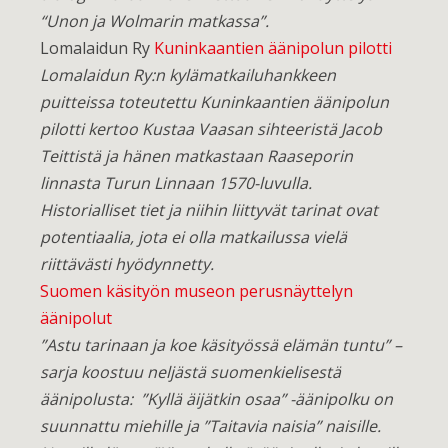
“Unon ja Wolmarin matkassa”.
Lomalaidun Ry
Kuninkaantien äänipolun pilotti
Lomalaidun Ry:n kylämatkailuhankkeen
puitteissa toteutettu Kuninkaantien äänipolun
pilotti kertoo Kustaa Vaasan sihteeristä Jacob
Teittistä ja hänen matkastaan Raaseporin
linnasta Turun Linnaan 1570-luvulla.
Historialliset tiet ja niihin liittyvät tarinat ovat
potentiaalia, jota ei olla matkailussa vielä
riittävästi hyödynnetty.
Suomen käsityön museon perusnäyttelyn
äänipolut
”Astu tarinaan ja
koe käsityössä elämän tuntu” –
sarja koostuu neljästä suomenkielisestä
äänipolusta: ”Kyllä äijätkin osaa” -äänipolku on
suunnattu miehille ja ”Taitavia naisia” naisille.