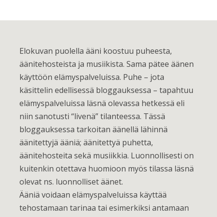
Elokuvan puolella ääni koostuu puheesta,
äänitehosteista ja musiikista. Sama pätee äänen
käyttöön elämyspalveluissa. Puhe – jota
käsittelin edellisessä bloggauksessa – tapahtuu
elämyspalveluissa läsnä olevassa hetkessä eli
niin sanotusti “livenä” tilanteessa. Tässä
bloggauksessa tarkoitan äänellä lähinnä
äänitettyjä ääniä; äänitettyä puhetta,
äänitehosteita sekä musiikkia. Luonnollisesti on
kuitenkin otettava huomioon myös tilassa läsnä
olevat ns. luonnolliset äänet.
Ääniä voidaan elämyspalveluissa käyttää
tehostamaan tarinaa tai esimerkiksi antamaan