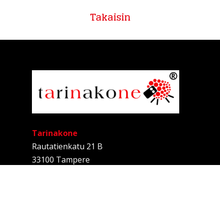
Takaisin
Tarinakone
Rautatienkatu 21 B
33100 Tampere
Anne Kalliomäki
Tarinallistaja