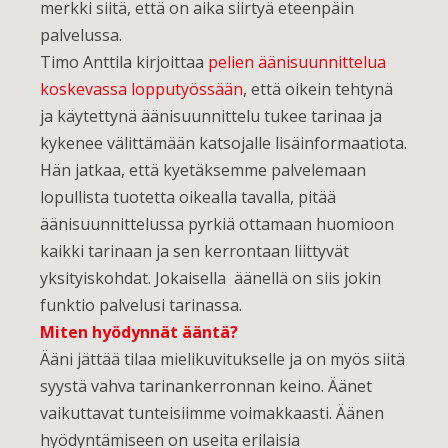
merkki siitä, että on aika siirtyä eteenpäin
palvelussa.
Timo Anttila kirjoittaa
pelien äänisuunnittelua
koskevassa lopputyössään
, että oikein tehtynä
ja käytettynä äänisuunnittelu tukee tarinaa ja
kykenee välittämään katsojalle lisäinformaatiota.
Hän jatkaa, että kyetäksemme palvelemaan
lopullista tuotetta oikealla tavalla, pitää
äänisuunnittelussa pyrkiä ottamaan huomioon
kaikki tarinaan ja sen kerrontaan liittyvät
yksityiskohdat. Jokaisella äänellä on siis jokin
funktio palvelusi tarinassa.
Miten hyödynnät ääntä?
Ääni jättää tilaa mielikuvitukselle ja on myös siitä
syystä vahva tarinankerronnan keino. Äänet
vaikuttavat tunteisiimme voimakkaasti. Äänen
hyödyntämiseen on useita erilaisia