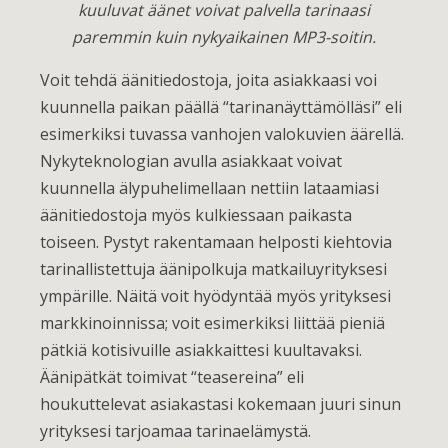
kuuluvat äänet voivat palvella tarinaasi
paremmin kuin nykyaikainen MP3-soitin.
Voit tehdä äänitiedostoja, joita asiakkaasi voi
kuunnella paikan päällä “tarinanäyttämölläsi” eli
esimerkiksi tuvassa vanhojen valokuvien äärellä.
Nykyteknologian avulla asiakkaat voivat
kuunnella älypuhelimellaan nettiin lataamiasi
äänitiedostoja myös kulkiessaan paikasta
toiseen. Pystyt rakentamaan helposti kiehtovia
tarinallistettuja äänipolkuja matkailuyrityksesi
ympärille. Näitä voit hyödyntää myös yrityksesi
markkinoinnissa; voit esimerkiksi liittää pieniä
pätkiä kotisivuille asiakkaittesi kuultavaksi.
Äänipätkät toimivat “teasereina” eli
houkuttelevat asiakastasi kokemaan juuri sinun
yrityksesi tarjoamaa tarinaelämystä.