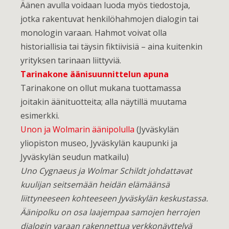
Äänen avulla voidaan luoda myös tiedostoja,
jotka rakentuvat henkilöhahmojen dialogin tai
monologin varaan. Hahmot voivat olla
historiallisia tai täysin fiktiivisiä – aina kuitenkin
yrityksen tarinaan liittyviä.
Tarinakone äänisuunnittelun apuna
Tarinakone on ollut mukana tuottamassa
joitakin äänituotteita; alla näytillä muutama
esimerkki.
Unon ja Wolmarin äänipolulla
(Jyväskylän
yliopiston museo, Jyväskylän kaupunki ja
Jyväskylän seudun matkailu)
Uno Cygnaeus ja Wolmar Schildt johdattavat
kuulijan seitsemään heidän elämäänsä
liittyneeseen kohteeseen Jyväskylän keskustassa.
Äänipolku on osa laajempaa samojen herrojen
dialogin varaan rakennettua verkkonäyttelyä