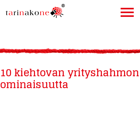
ETUSIVU
PALVELUT
TARINALLISTAMINEN
10 kiehtovan yrityshahmon
TARINAKONE
ominaisuutta
ASIAKKAAT
BLOGI
YHTEYSTIEDOT
IN ENGLISH